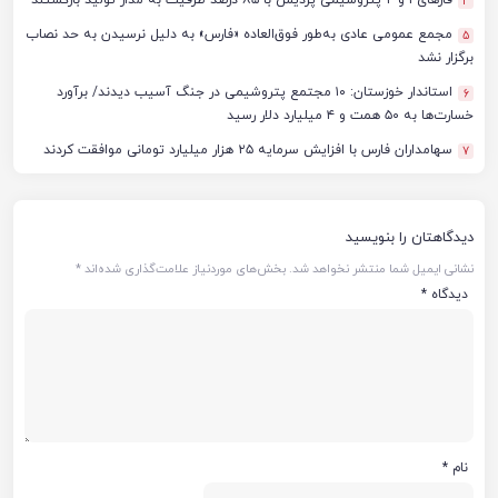
فازهای ۱ و ۲ پتروشیمی پردیس با ۸۵ درصد ظرفیت به مدار تولید بازگشتند
4
مجمع عمومی عادی به‌طور فوق‌العاده «فارس» به دلیل نرسیدن به حد نصاب
5
برگزار نشد
استاندار خوزستان: ۱۰ مجتمع پتروشیمی در جنگ آسیب دیدند/ برآورد
6
خسارت‌ها به ۵۰ همت و ۴ میلیارد دلار رسید
سهامداران فارس با افزایش سرمایه ۲۵ هزار میلیارد تومانی موافقت کردند
7
دیدگاهتان را بنویسید
نشانی ایمیل شما منتشر نخواهد شد.
بخش‌های موردنیاز علامت‌گذاری شده‌اند
*
دیدگاه
*
نام
*