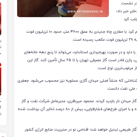
در نشست
ایر خبر داد؛
لب کرد.
سید محی‌الدین جعفری، مدیر اکتشاف شرکت ملی نفت، اعلام کرد: با حفاری چاه جدیدی به عمق ۴۶۰۰ متر، حدود ۱۰ تریلیون فوت
ست.
ب
ن
 جعفری، این میدان توان تأمین گاز کشور تا ۷۰۰۰ روز را دارد و در صورت بهره‌برداری استاندارد، می‌تواند تا پنج دهه خانه‌های
خ
ایرانی را گرم نگه دارد. همچنین، در صورت اجرای دو فاز عملیاتی، پازن قادر است گاز مصرفی تهران را تا ۲۵ سال تأمین کند. گاز این
مین‌شناختی که منشأ اصلی میدان گازی عسلویه نیز محسوب می‌شود. جعفری
ت ملی نفت دانست.
گاز میدان نار بازدید کردند. محمود میرباقری، مدیرعامل شرکت نفت و گاز
ح
آ
زاگرس جنوبی، گفت: میدان نار از سال ۱۳۶۸ در مدار تولید بوده و با اجرای طرح‌های فشارافزایی، بیش از ۸۰ درصد ذخایر آن برداشت شده
ن
 گاز طبیعی تبدیل خواهد شد؛ اقدامی نو در مدیریت منابع انرژی کشور.