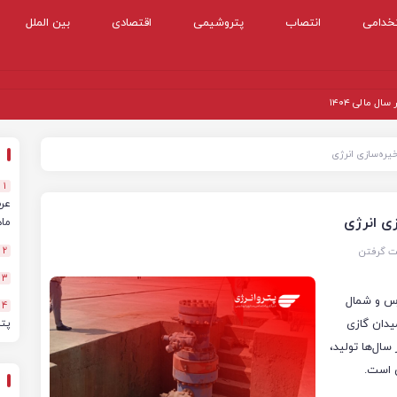
خدامی
انتصاب
پتروشیمی
اقتصادی
بین الملل
 مالی ۱۴۰۴
خیره‌سازی انرژی
1
زی انرژی
ماهه
ت گرفتن
2
3
رس و شمال
4
یدان گازی
پت
سال‌ها تولید،
ی است.