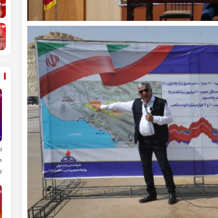
ا
م
پ