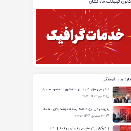
کانون تبلیغات ماه نشان
تازه های فرهنگی
غبارروبی مزار شهدا در ماهشهر با حضور مدیران پتروشیمی اروند و مسئولان شهری
2 مهر 1404 - ۲۱:۵۶
پتروشیمی اروند ۹۸۵ بسته نوشت‌افزار به دانش‌آموزان تحت پوشش کمیته امداد بندرماهشهر اهدا کرد
30 شهریور 1404 - ۲۱:۴۵
از کارگران پتروشیمی فن‌آوران تجلیل شد