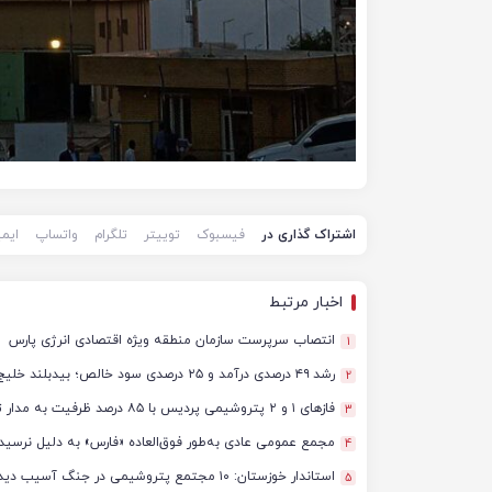
اشتراک گذاری در
فیسبوک
توییتر
تلگرام
واتساپ
ایم
اخبار مرتبط
انتصاب سرپرست سازمان منطقه ویژه اقتصادی انرژی پارس
1
رشد ۴۹ درصدی درآمد و ۲۵ درصدی سود خالص؛ بیدبلند خلیج‌فارس سال ۱۴۰۴ را با رکوردهای جدید به پایان رساند
2
فازهای ۱ و ۲ پتروشیمی پردیس با ۸۵ درصد ظرفیت به مدار تولید بازگشتند
3
مجمع عمومی عادی به‌طور فوق‌العاده «فارس» به دلیل نرسید
4
استاندار خوزستان: ۱۰ مجتمع پتروشیمی در جنگ آسیب دیدند/ برآورد خسارت‌ها به ۵۰ همت و ۴ میلیارد دلار رسید
5