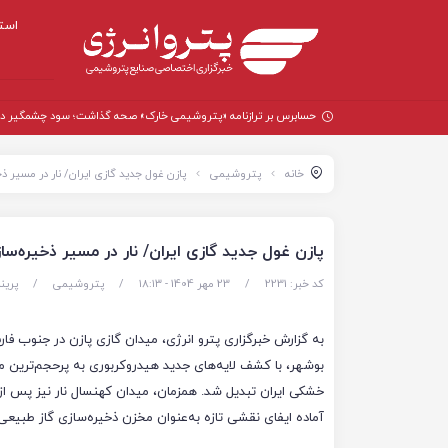
است
حسابرس بر ترازنامه «پتروشیمی خارک» صحه گذاشت؛ سود چشمگیر در سال
خانه
پتروشیمی
پازن غول جدید گازی ایران/ نار در مسیر ذ
پازن غول جدید گازی ایران/ نار در مسیر ذخیره‌سا
کد خبر: 2231
/
23 مهر 1404 - ۱۸:۱۳
/
پتروشیمی
/
پرین
به گزارش خبرگزاری پترو انرژی، میدان گازی پازن در جنوب فا
بوشهر، با کشف لایه‌های جدید هیدروکربوری به پرحجم‌ترین م
خشکی ایران تبدیل شد. همزمان، میدان کهنسال نار نیز پس از 
آماده ایفای نقشی تازه به‌عنوان مخزن ذخیره‌سازی گاز طبیع