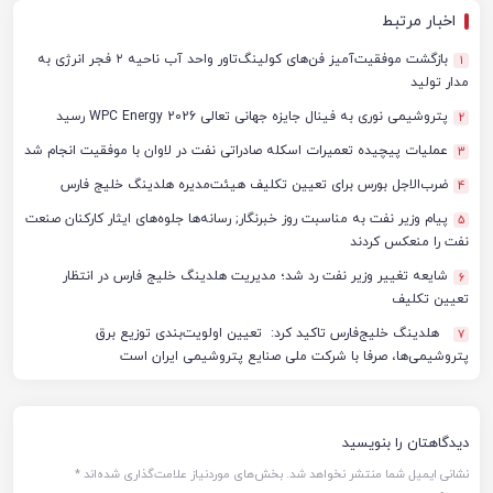
اخبار مرتبط
بازگشت موفقیت‌آمیز فن‌های کولینگ‌تاور واحد آب ناحیه ۲ فجر انرژی به
1
مدار تولید
پتروشیمی نوری به فینال جایزه جهانی تعالی WPC Energy 2026 رسید
2
عملیات پیچیده تعمیرات اسکله صادراتی نفت در لاوان با موفقیت انجام شد
3
ضرب‌الاجل بورس برای تعیین تکلیف هیئت‌مدیره هلدینگ خلیج فارس
4
پیام وزیر نفت به مناسبت روز خبرنگار; رسانه‌ها جلوه‌های ایثار کارکنان صنعت
5
نفت را منعکس کردند
شایعه تغییر وزیر نفت رد شد؛ مدیریت هلدینگ خلیج فارس در انتظار
6
تعیین تکلیف
هلدینگ خلیج‌فارس تاکید کرد: تعیین اولویت‌بندی توزیع برق
7
پتروشیمی‌ها، صرفا با شرکت ملی صنایع پتروشیمی ایران است
دیدگاهتان را بنویسید
نشانی ایمیل شما منتشر نخواهد شد.
بخش‌های موردنیاز علامت‌گذاری شده‌اند
*