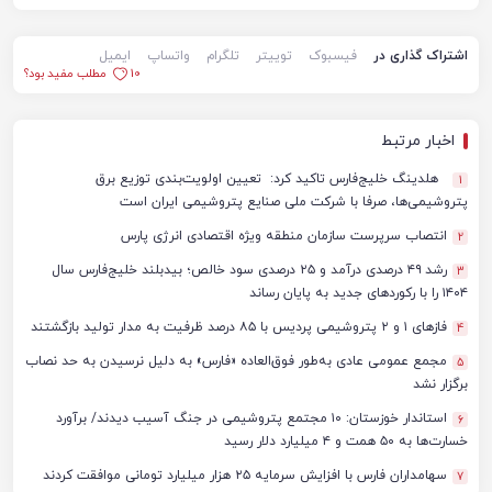
اشتراک گذاری در
فیسبوک
توییتر
تلگرام
واتساپ
ایمیل
10
مطلب مفید بود؟
اخبار مرتبط
هلدینگ خلیج‌فارس تاکید کرد: تعیین اولویت‌بندی توزیع برق
1
پتروشیمی‌ها، صرفا با شرکت ملی صنایع پتروشیمی ایران است
انتصاب سرپرست سازمان منطقه ویژه اقتصادی انرژی پارس
2
رشد ۴۹ درصدی درآمد و ۲۵ درصدی سود خالص؛ بیدبلند خلیج‌فارس سال
3
۱۴۰۴ را با رکوردهای جدید به پایان رساند
فازهای ۱ و ۲ پتروشیمی پردیس با ۸۵ درصد ظرفیت به مدار تولید بازگشتند
4
مجمع عمومی عادی به‌طور فوق‌العاده «فارس» به دلیل نرسیدن به حد نصاب
5
برگزار نشد
استاندار خوزستان: ۱۰ مجتمع پتروشیمی در جنگ آسیب دیدند/ برآورد
6
خسارت‌ها به ۵۰ همت و ۴ میلیارد دلار رسید
سهامداران فارس با افزایش سرمایه ۲۵ هزار میلیارد تومانی موافقت کردند
7