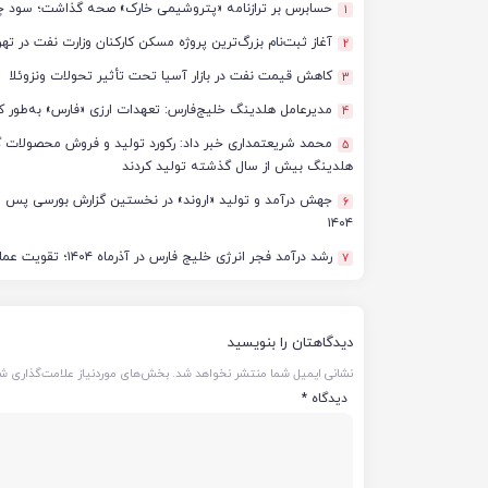
حسابرس بر ترازنامه «پتروشیمی خارک» صحه گذاشت؛ سود چشمگ
1
آغاز ثبت‌نام بزرگ‌ترین پروژه مسکن کارکنان وزارت نفت در تهران؛ ساخت ۵ هزا
2
کاهش قیمت نفت در بازار آسیا تحت تأثیر تحولات ونزوئلا
3
مدیرعامل هلدینگ خلیج‌فارس: تعهدات ارزی «فارس» به‌طور ک
4
5
هلدینگ بیش از سال گذشته تولید کردند
6
۱۴۰۴
رشد درآمد فجر انرژی خلیج فارس در آذرماه ۱۴۰۴؛ تقویت عملکرد تولید و فروش با تکیه بر پایداری عملیاتی
7
دیدگاهتان را بنویسید
نشانی ایمیل شما منتشر نخواهد شد.
بخش‌های موردنیاز علامت‌گذاری شد
دیدگاه
*