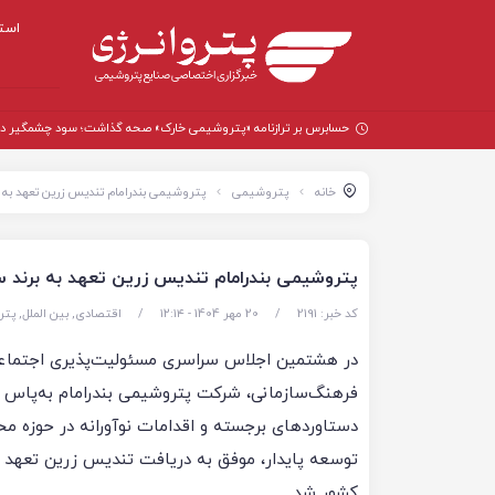
است
حسابرس بر ترازنامه «پتروشیمی خارک» صحه گذاشت؛ سود چشمگیر در سال
خانه
پتروشیمی
پتروشیمی بندرامام تندیس زرین تعهد به ب
پتروشیمی بندرامام تندیس زرین تعهد به برند س
کد خبر: 2191
/
20 مهر 1404 - ۱۲:۱۴
/
اقتصادی
,
بین الملل
,
پتر
در هشتمین اجلاس سراسری مسئولیت‌پذیری اجتماع
فرهنگ‌سازمانی، شرکت پتروشیمی بندرامام به‌پاس
دستاوردهای برجسته و اقدامات نوآورانه در حوزه م
توسعه پایدار، موفق به دریافت تندیس زرین تعهد ب
کشور شد.