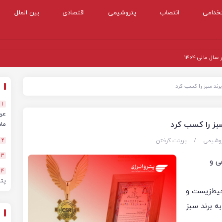
خدامی
انتصاب
پتروشیمی
اقتصادی
بین الملل
 مالی ۱۴۰۴
رند سبز را کسب کرد
1
بز را کسب کرد
ماهه
وشیمی
/
پرینت گرفتن
2
3
ی و
4
پت
حیط‌زیست و
ه برند سبز