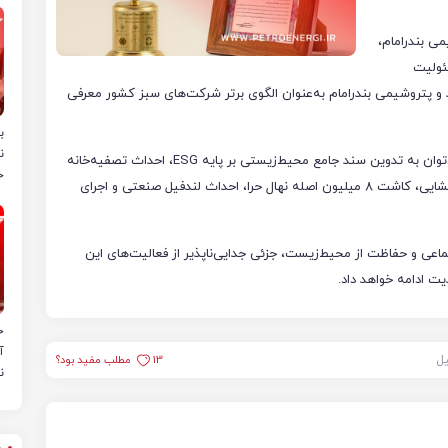
می بندرامام،
ئولیت
 و پتروشیمی بندرامام به‌عنوان الگوی برتر شرکت‌های سبز کشور معرفی
ب
ن
از جمله اقدامات شاخص این شرکت در حوزه محیط‌زیست می‌توان به تدوین سند جامع محیط‌زیستی بر پایه ESG، احداث تصفیه‌خانه
خ
مرکزی پساب صنعتی، تغییر فرایند کلر آلکالی از جیوه‌ای به غشایی، کاشت ۸ میلیون اصله نهال حرا، احداث لندفیل صنعتی و اجرای
عی و حفاظت از محیط‌زیست، جزئی جدایی‌ناپذیر از فعالیت‌های این
 ادامه خواهد داد.
ح
آ
یل
13
مطلب مفید بود؟
ن