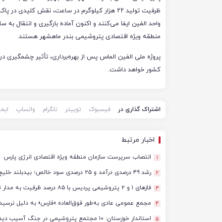
ظرفیت تولید ۲۲ هزار کیلوگرم در ساعت، نقش کلیدی در
واحد الفین ایفا می‌کنند و اکنون آماده بارگیری و انتقال به سا
منطقه ویژه اقتصادی پتروشیمی بندر ماهشهر هستند.
پروژه ملی الفین الماس پس از بهره‌برداری، تأثیر چشمگیری
کشور خواهد داشت.
اشتراک گذاری در
فیسبوک
توییتر
تلگرام
واتساپ
ایم
اخبار مرتبط
انتصاب سرپرست سازمان منطقه ویژه اقتصادی انرژی پارس
1
رشد ۴۹ درصدی درآمد و ۲۵ درصدی سود خالص؛ بیدبلند خلیج‌فارس سال ۱۴۰۴ را با رکوردهای جدید به پایان رساند
2
فازهای ۱ و ۲ پتروشیمی پردیس با ۸۵ درصد ظرفیت به مدار تولید بازگشتند
3
مجمع عمومی عادی به‌طور فوق‌العاده «فارس» به دلیل نرسید
4
استاندار خوزستان: ۱۰ مجتمع پتروشیمی در جنگ آسیب دیدند/ برآورد خسارت‌ها به ۵۰ همت و ۴ میلیارد دلار رسید
5