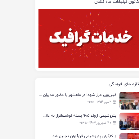
کانون تبلیغات ماه نشان
تازه های فرهنگی
غبارروبی مزار شهدا در ماهشهر با حضور مدیران پتروشیمی اروند و مسئولان شهری
2 مهر 1404 - ۲۱:۵۶
پتروشیمی اروند ۹۸۵ بسته نوشت‌افزار به دانش‌آموزان تحت پوشش کمیته امداد بندرماهشهر اهدا کرد
30 شهریور 1404 - ۲۱:۴۵
از کارگران پتروشیمی فن‌آوران تجلیل شد