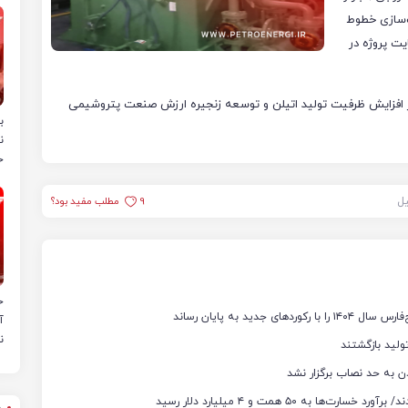
 پاک‌سازی خطوط
یت پروژه در
 در افزایش ظرفیت تولید اتیلن و توسعه زنجیره ارزش صنعت پتروشیمی
ب
ن
خ
یل
9
مطلب مفید بود؟
ح
آ
ن
ن به حد نصاب برگزار نشد