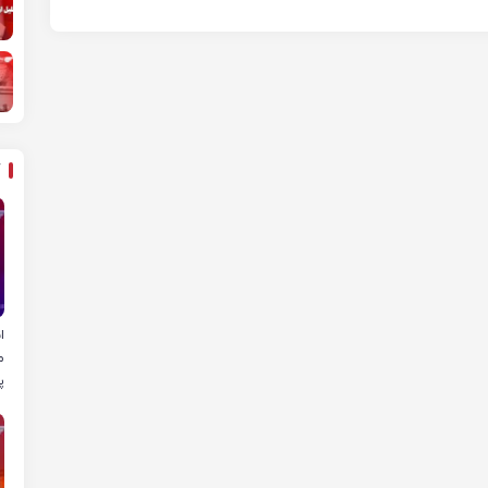
ا
م
پ