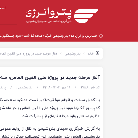
است
حسابرس بر ترازنامه «پتروشیمی خارک» صحه گذاشت؛ سود چشمگیر در سال
خانه
پتروشیمی
آغاز مرحله جدید در پروژه ملی الفین الم
آغاز مرحله جدید در پروژه ملی الفین الماس؛ سه 
کد خبر: 2158
/
19 مهر 1404 - ۱۹:۲۸
/
پتروشیمی
/
پرین
با تکمیل ساخت و انجام موفقیت‌آمیز تست عملکرد سه دستگ
کمپرسور کک‌زدا مورد نیاز پروژه ملی الفین الماس بندر ماهشه
عظیم صنعتی وارد مرحله تازه‌ای از پیشرفت شد.
به گزارش خبرگزاری سیمای پتروشیمی به نقل از روابط عموم