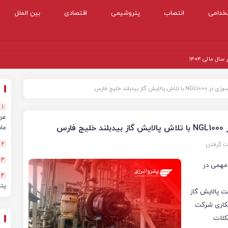
خدامی
انتصاب
پتروشیمی
اقتصادی
بین الملل
 مالی ۱۴۰۴
1
ماهه
ت گرفتن
2
3
ر فرآیندی در واحد NGL1000، گام مهمی در
4
پت
ت پالایش گاز
مکاری شرکت
کلات