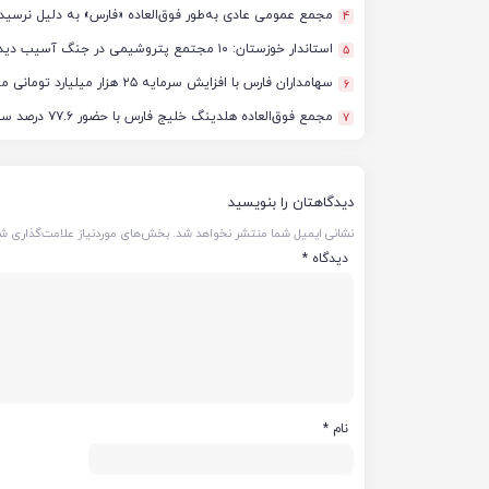
مجمع عمومی عادی به‌طور فوق‌العاده «فارس» به دلیل نرسید
4
استاندار خوزستان: ۱۰ مجتمع پتروشیمی در جنگ آسیب دیدند/ برآورد خسارت‌ها به ۵۰ همت و ۴ میلیارد دلار رسید
5
سهامداران فارس با افزایش سرمایه ۲۵ هزار میلیارد تومانی موافقت کردند
6
مجمع فوق‌العاده هلدینگ خلیج فارس با حضور ۷۷.۶ درصد سهامداران آغاز شد
7
دیدگاهتان را بنویسید
نشانی ایمیل شما منتشر نخواهد شد.
بخش‌های موردنیاز علامت‌گذاری شد
دیدگاه
*
نام
*