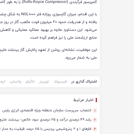
کمپرسور فرآیندی (Rolls-Royce Compressor) را به طور کامل برطرف کنند.
با این اقدام، میزان گازسوزی روزان
یافته و از هدررفت حدود ۲۰ میلیون فوت مکعب گاز در ر
می‌شود. این دستاورد علاوه بر بهبود عملکرد عملیاتی و کاهش 
منابع ارزشمند ملی را نیز فراهم کرده است.
این موفقیت، نشانه‌ای روشن از تعهد پالایش گاز بیدبلند خلی
ملی به شمار می‌رود.
اشتراک گذاری در
فیسبوک
توییتر
تلگرام
واتساپ
ایم
اخبار مرتبط
انتصاب سرپرست سازمان منطقه ویژه اقتصادی انرژی پارس
1
رشد ۴۹ درصدی درآمد و ۲۵ درصدی سود خالص؛ بیدبلند خلیج‌فارس سال ۱۴۰۴ را با رکوردهای جدید به پایان رساند
2
فازهای ۱ و ۲ پتروشیمی پردیس با ۸۵ درصد ظرفیت به مدار تولید بازگشتند
3