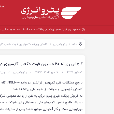
است
حسابرس بر ترازنامه «پتروشیمی خارک» صحه گذاشت؛ سود چشمگیر در سال
خانه
پتروشیمی
کاهش روزانه ۲۰ میلیون فوت مکعب گازسوزی در NGL1000 با تلاش پالایش گاز بیدبلند خلیج فارس
کاهش روزانه ۲۰ میلیون فوت مکعب گازسوزی در NGL1000 با تلاش پالایش گاز بیدبلند خلیج فارس
کد خبر: 2147
/
17 مهر 1404 - ۱۹:۴۳
/
پتروشیمی
/
پرین
با رفع مشکلات فنی کمپرسو
کاهش گازسوزی و صیانت از منابع ملی برداشته شد.
به گزارش پایگاه خبری پترو انرژی به نقل از روابط عمومی شرک
بیدبلند خلیج فارس، تیم‌های فنی و عملیاتی این شرکت با ه
بهره‌برداری نفت و گاز آغاجاری موفق شدند پس از سال‌ها، مش