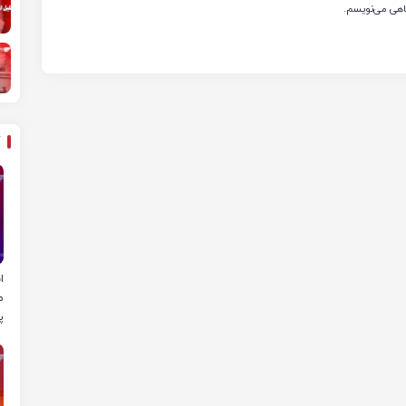
گاهی می‌نویسم.
ا
م
پ