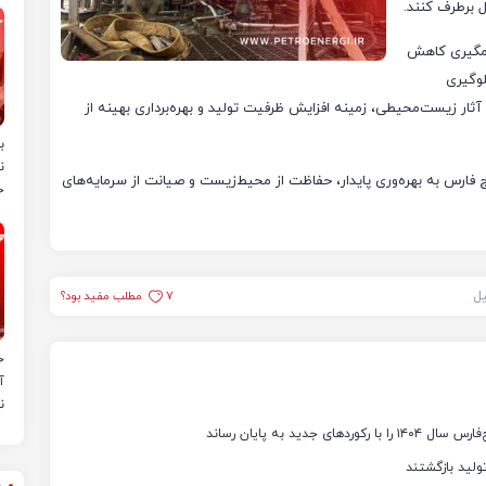
ه فلر NGL1000 به شکل چشمگیری کاهش
وز جلوگیری
آثار زیست‌محیطی، زمینه افزایش ظرفیت تولید و بهره‌برداری بهینه از
ب
ن
ج فارس به بهره‌وری پایدار، حفاظت از محیط‌زیست و صیانت از سرمایه‌های
خ
یل
7
مطلب مفید بود؟
ح
آ
ن