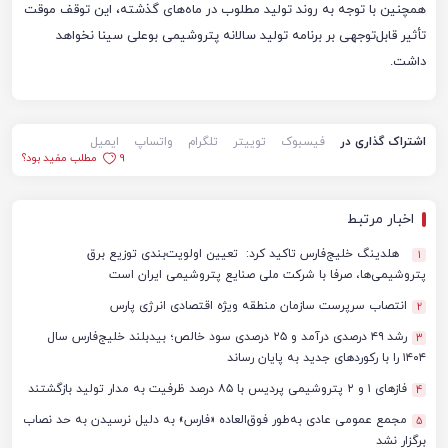
همچنین با توجه به روند تولید مطلوب در ماه‌های گذشته، این توقف موقت
تأثیر قابل‌توجهی بر برنامه تولید سالانه پتروشیمی بوعلی سینا نخواهد
داشت.
اشتراک گذاری در
فیسبوک
توییتر
تلگرام
واتساپ
ایمیل
9
مطلب مفید بود؟
اخبار مرتبط
هلدینگ خلیج‌فارس تاکید کرد: تعیین اولویت‌بندی توزیع برق
1
پتروشیمی‌ها، صرفا با شرکت ملی صنایع پتروشیمی ایران است
انتصاب سرپرست سازمان منطقه ویژه اقتصادی انرژی پارس
2
رشد ۴۹ درصدی درآمد و ۲۵ درصدی سود خالص؛ بیدبلند خلیج‌فارس سال
3
۱۴۰۴ را با رکوردهای جدید به پایان رساند
فازهای ۱ و ۲ پتروشیمی پردیس با ۸۵ درصد ظرفیت به مدار تولید بازگشتند
4
مجمع عمومی عادی به‌طور فوق‌العاده «فارس» به دلیل نرسیدن به حد نصاب
5
برگزار نشد