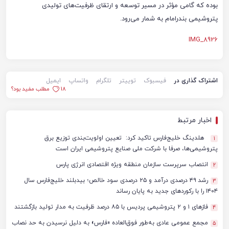
بوده که گامی مؤثر در مسیر توسعه و ارتقای ظرفیت‌های تولیدی
پتروشیمی بندرامام به شمار می‌رود.
IMG_8926
اشتراک گذاری در
فیسبوک
توییتر
تلگرام
واتساپ
ایمیل
18
مطلب مفید بود؟
اخبار مرتبط
هلدینگ خلیج‌فارس تاکید کرد: تعیین اولویت‌بندی توزیع برق
1
پتروشیمی‌ها، صرفا با شرکت ملی صنایع پتروشیمی ایران است
انتصاب سرپرست سازمان منطقه ویژه اقتصادی انرژی پارس
2
رشد ۴۹ درصدی درآمد و ۲۵ درصدی سود خالص؛ بیدبلند خلیج‌فارس سال
3
۱۴۰۴ را با رکوردهای جدید به پایان رساند
فازهای ۱ و ۲ پتروشیمی پردیس با ۸۵ درصد ظرفیت به مدار تولید بازگشتند
4
مجمع عمومی عادی به‌طور فوق‌العاده «فارس» به دلیل نرسیدن به حد نصاب
5