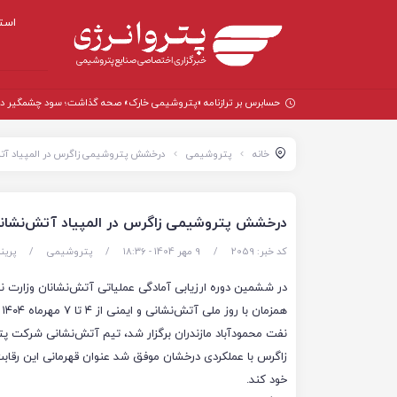
است
حسابرس بر ترازنامه «پتروشیمی خارک» صحه گذاشت؛ سود چشمگیر در سال
خانه
پتروشیمی
درخشش پتروشیمی زاگرس در المپیاد آتش
درخشش پتروشیمی زاگرس در المپیاد آتش‌نشانا
کد خبر: 2059
/
9 مهر 1404 - ۱۸:۳۶
/
پتروشیمی
/
پرین
در ششمین دوره ارزیابی آمادگی عملیاتی آتش‌نشانان وزارت 
همز
نفت محمودآباد مازندران برگزار شد، تیم آتش‌نشانی شرکت پ
زاگرس با عملکردی درخشان موفق شد عنوان قهرمانی این رقابت‌ه
خود کند.