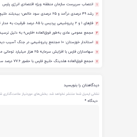
انتصاب سرپرست سازمان منطقه ویژه اقتصادی انرژی پارس
1
رشد ۴۹ درصدی درآمد و ۲۵ درصدی سود خالص؛ بیدبلند خلیج‌فارس سال ۱۴۰۴ را با رکوردهای جدید به پایان رساند
2
فازهای ۱ و ۲ پتروشیمی پردیس با ۸۵ درصد ظرفیت به مدار تولید بازگشتند
3
مجمع عمومی عادی به‌طور فوق‌العاده «فارس» به دلیل نرسید
4
استاندار خوزستان: ۱۰ مجتمع پتروشیمی در جنگ آسیب دیدند/ برآورد خسارت‌ها به ۵۰ همت و ۴ میلیارد دلار رسید
5
سهامداران فارس با افزایش سرمایه ۲۵ هزار میلیارد تومانی موافقت کردند
6
مجمع فوق‌العاده هلدینگ خلیج فارس با حضور ۷۷.۶ درصد سهامداران آغاز شد
7
دیدگاهتان را بنویسید
نشانی ایمیل شما منتشر نخواهد شد.
بخش‌های موردنیاز علامت‌گذاری شد
دیدگاه
*