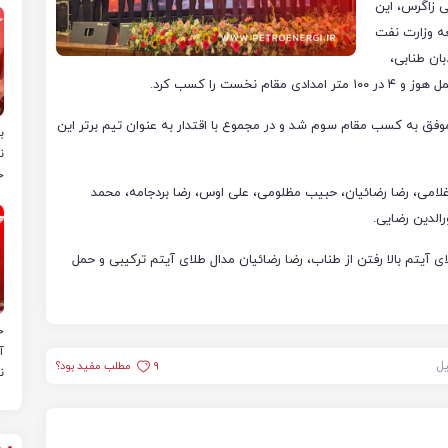
ی زاگرس، این
اصلی تابعه وزارت نفت
بان طنابی،
ت را کسب کرد.
ر با مانع و آبرسانی نیز موفق به کسب مقام سوم شد و در مجموع با اقتدار به عنوان تیم برتر این
ب
ن
خ
لامی، رضا رضائیان، حبیب مظلومی، علی اوس، رضا بردجامه، محمد
الدین رضایی.
یتم بالا رفتن از طناب، رضا رضائیان مدال طلای آیتم ترکیبی و حمل
ح
آ
یل
9
مطلب مفید بود؟
ن