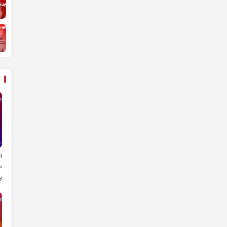
ا
م
پ