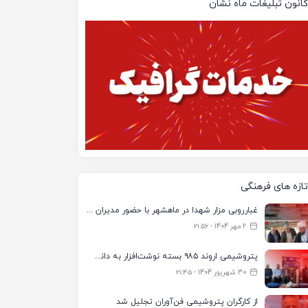
کانون تبلیغات ماه نشان
تازه های فرهنگی
غبارروبی مزار شهدا در ماهشهر با حضور مدیران پتروشیمی اروند و مسئولان شهری
2 مهر 1404 - ۲۱:۵۶
پتروشیمی اروند ۹۸۵ بسته نوشت‌افزار به دانش‌آموزان تحت پوشش کمیته امداد بندرماهشهر اهدا کرد
30 شهریور 1404 - ۲۱:۴۵
از کارگران پتروشیمی فن‌آوران تجلیل شد