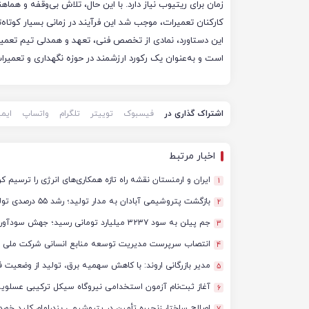
زمان برای ریتیوب نیاز دارد. با این حال، تلاش بی‌وقفه و هماهن
کارکنان تعمیرات، موجب شد این فرآیند در زمانی بسیار کوتاه‌ت
این دستاورد، نمادی از تخصص فنی، تعهد و همدلی تیم تعمیر
است و به‌عنوان یک رکورد ارزشمند در حوزه نگهداری و تعمیر
اشتراک گذاری در
فیسبوک
توییتر
تلگرام
واتساپ
ایم
اخبار مرتبط
ایران و ارمنستان نقشه راه تازه همکاری‌های انرژی را ترسیم کر
1
بازگشت پتروشیمی آبادان به مدار تولید؛ رشد ۵۵ درصدی تولید و آغاز مسیر سودآوری
2
جم پیلن به سود ۳۲۳۷ میلیارد تومانی رسید؛ جهش سودآوری در گزارش سه‌ماهه ۱۴۰۵
3
انتصاب سرپرست مدیریت توسعه منابع انسانی شرکت ملی 
4
مدیر بازرگانی اروند: با کاهش سهمیه برق، تولید از وضعیت فع
5
آغاز ثبت‌نام آزمون استخدامی نیروگاه سیکل ترکیبی عسلویه در 
6
اصلاح ساختار زنجیره تأمین در پتروشیمی بندرامام کلید خورد