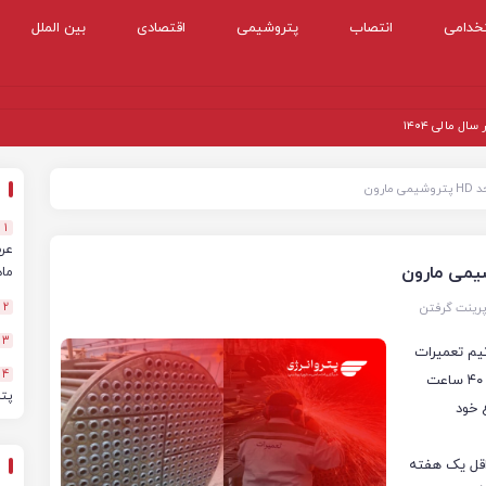
خدامی
انتصاب
پتروشیمی
اقتصادی
بین الملل
 مالی ۱۴۰۴
رون
1
ماهه
پرینت گرفتن
2
3
م نیاز بازرسی به ریتیوب مبدل ۳۰۱۴ در واحد HD، تیم تعمیرات
4
پتروشیمی مارون موفق شد این عملیات حساس را در کمتر از ۴۰ ساعت
پت
ع خود
ول به حداقل یک هفته