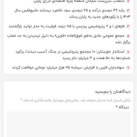
انتصاب سرپرست سازمان منطقه ویژه اقتصادی انرژی پارس
2
رشد ۴۹ درصدی درآمد و ۲۵ درصدی سود خالص؛ بیدبلند خلیج‌فارس سال
3
۱۴۰۴ را با رکوردهای جدید به پایان رساند
فازهای ۱ و ۲ پتروشیمی پردیس با ۸۵ درصد ظرفیت به مدار تولید بازگشتند
4
مجمع عمومی عادی به‌طور فوق‌العاده «فارس» به دلیل نرسیدن به حد نصاب
5
برگزار نشد
استاندار خوزستان: ۱۰ مجتمع پتروشیمی در جنگ آسیب دیدند/ برآورد
6
خسارت‌ها به ۵۰ همت و ۴ میلیارد دلار رسید
سهامداران فارس با افزایش سرمایه ۲۵ هزار میلیارد تومانی موافقت کردند
7
دیدگاهتان را بنویسید
نشانی ایمیل شما منتشر نخواهد شد.
بخش‌های موردنیاز علامت‌گذاری شده‌اند
*
دیدگاه
*