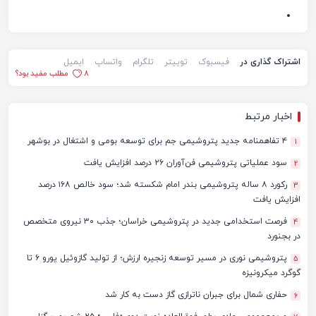
اشتراک گذاری در
فیسبوک
توییتر
تلگرام
واتساپ
ایمیل
8
مطلب مفید بود؟
اخبار مرتبط
۴ تفاهمنامه جدید پتروشیمی جم برای توسعه بومی و اشتغال در بوشهر
1
سود عملیاتی پتروشیمی فن‌آوران ۲۶ درصد افزایش یافت
2
رکورد ۸ ساله پتروشیمی بندر امام شکسته شد؛ سود خالص ۱۶۸ درصد
3
افزایش یافت
فرصت استخدامی جدید در پتروشیمی خراسان؛ جذب ۳۰ نیروی متخصص
4
در بجنورد
پتروشیمی نوری در مسیر توسعه زنجیره ارزش؛ از تولید گازوئیل یورو ۶ تا
5
گوگرد میکرونیزه
حفاری شمال برای جبران ناترازی گاز دست به کار شد
6