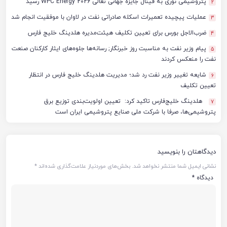
پتروشیمی نوری به فینال جایزه جهانی تعالی WPC Energy 2026 رسید
2
عملیات پیچیده تعمیرات اسکله صادراتی نفت در لاوان با موفقیت انجام شد
3
ضرب‌الاجل بورس برای تعیین تکلیف هیئت‌مدیره هلدینگ خلیج فارس
4
پیام وزیر نفت به مناسبت روز خبرنگار; رسانه‌ها جلوه‌های ایثار کارکنان صنعت
5
نفت را منعکس کردند
شایعه تغییر وزیر نفت رد شد؛ مدیریت هلدینگ خلیج فارس در انتظار
6
تعیین تکلیف
هلدینگ خلیج‌فارس تاکید کرد: تعیین اولویت‌بندی توزیع برق
7
پتروشیمی‌ها، صرفا با شرکت ملی صنایع پتروشیمی ایران است
دیدگاهتان را بنویسید
نشانی ایمیل شما منتشر نخواهد شد.
بخش‌های موردنیاز علامت‌گذاری شده‌اند
*
دیدگاه
*