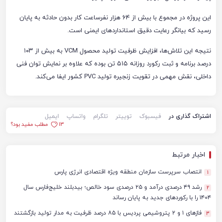
این پروژه در مجموع با بیش از ۶۴ هزار نفرساعت کار بدون حادثه به پایان
رسید که بیانگر رعایت دقیق استانداردهای ایمنی است.
نتیجه این تلاش‌ها، افزایش ظرفیت تولید محصول VCM به بیش از ۱۰۳
درصد برنامه و ثبت رکورد روزانه ۵۱۵ تن بوده که علاوه بر نمایش توان فنی
داخلی، نقش مهمی در تقویت زنجیره تولید PVC کشور ایفا می‌کند.
اشتراک گذاری در
فیسبوک
توییتر
تلگرام
واتساپ
ایمیل
13
مطلب مفید بود؟
اخبار مرتبط
انتصاب سرپرست سازمان منطقه ویژه اقتصادی انرژی پارس
1
رشد ۴۹ درصدی درآمد و ۲۵ درصدی سود خالص؛ بیدبلند خلیج‌فارس سال
2
۱۴۰۴ را با رکوردهای جدید به پایان رساند
فازهای ۱ و ۲ پتروشیمی پردیس با ۸۵ درصد ظرفیت به مدار تولید بازگشتند
3