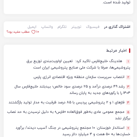
تولید شده است.
اشتراک گذاری در
فیسبوک
توییتر
تلگرام
واتساپ
ایمیل
10
مطلب مفید بود؟
اخبار مرتبط
هلدینگ خلیج‌فارس تاکید کرد: تعیین اولویت‌بندی توزیع برق
1
پتروشیمی‌ها، صرفا با شرکت ملی صنایع پتروشیمی ایران است
انتصاب سرپرست سازمان منطقه ویژه اقتصادی انرژی پارس
2
رشد ۴۹ درصدی درآمد و ۲۵ درصدی سود خالص؛ بیدبلند خلیج‌فارس سال
3
۱۴۰۴ را با رکوردهای جدید به پایان رساند
فازهای ۱ و ۲ پتروشیمی پردیس با ۸۵ درصد ظرفیت به مدار تولید بازگشتند
4
مجمع عمومی عادی به‌طور فوق‌العاده «فارس» به دلیل نرسیدن به حد نصاب
5
برگزار نشد
استاندار خوزستان: ۱۰ مجتمع پتروشیمی در جنگ آسیب دیدند/ برآورد
6
خسارت‌ها به ۵۰ همت و ۴ میلیارد دلار رسید