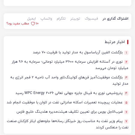
اشتراک گذاری در
فیسبوک
توییتر
تلگرام
واتساپ
ایمیل
10
مطلب مفید بود؟
اخبار مرتبط
بازگشت الفین آریاساسول به مدار تولید با ظرفیت ۷۰ درصد
1
نوری در آستانه افزایش سرمایه ۳۶۰۰ میلیارد تومانی؛ سرمایه به ۹.۶ هزار
2
میلیارد تومان می‌رسد
بازگشت موفقیت‌آمیز فن‌های کولینگ‌تاور واحد آب ناحیه ۲ فجر انرژی به
3
مدار تولید
پتروشیمی نوری به فینال جایزه جهانی تعالی WPC Energy 2026 رسید
4
عملیات پیچیده تعمیرات اسکله صادراتی نفت در لاوان با موفقیت انجام شد
5
ضرب‌الاجل بورس برای تعیین تکلیف هیئت‌مدیره هلدینگ خلیج فارس
6
پیام وزیر نفت به مناسبت روز خبرنگار; رسانه‌ها جلوه‌های ایثار کارکنان صنعت
7
نفت را منعکس کردند