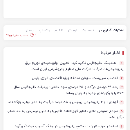
اشتراک گذاری در
فیسبوک
توییتر
تلگرام
واتساپ
ایمیل
9
مطلب مفید بود؟
اخبار مرتبط
هلدینگ خلیج‌فارس تاکید کرد: تعیین اولویت‌بندی توزیع برق
1
پتروشیمی‌ها، صرفا با شرکت ملی صنایع پتروشیمی ایران است
انتصاب سرپرست سازمان منطقه ویژه اقتصادی انرژی پارس
2
رشد ۴۹ درصدی درآمد و ۲۵ درصدی سود خالص؛ بیدبلند خلیج‌فارس سال
3
۱۴۰۴ را با رکوردهای جدید به پایان رساند
فازهای ۱ و ۲ پتروشیمی پردیس با ۸۵ درصد ظرفیت به مدار تولید بازگشتند
4
مجمع عمومی عادی به‌طور فوق‌العاده «فارس» به دلیل نرسیدن به حد نصاب
5
برگزار نشد
استاندار خوزستان: ۱۰ مجتمع پتروشیمی در جنگ آسیب دیدند/ برآورد
6