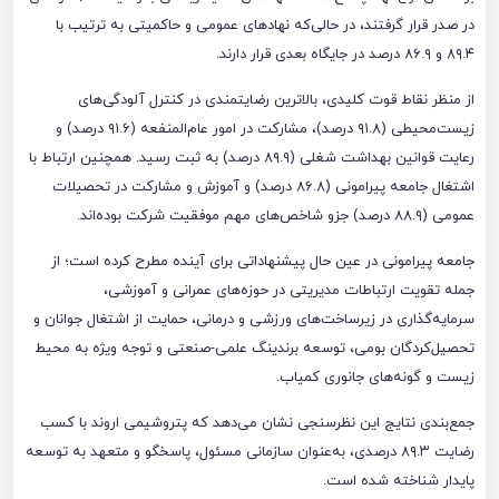
در صدر قرار گرفتند، در حالی‌که نهادهای عمومی و حاکمیتی به ترتیب با
۸۹.۴ و ۸۶.۹ درصد در جایگاه بعدی قرار دارند.
از منظر نقاط قوت کلیدی، بالاترین رضایتمندی در کنترل آلودگی‌های
زیست‌محیطی (۹۱.۸ درصد)، مشارکت در امور عام‌المنفعه (۹۱.۶ درصد) و
رعایت قوانین بهداشت شغلی (۸۹.۹ درصد) به ثبت رسید. همچنین ارتباط با
اشتغال جامعه پیرامونی (۸۶.۸ درصد) و آموزش و مشارکت در تحصیلات
عمومی (۸۸.۹ درصد) جزو شاخص‌های مهم موفقیت شرکت بوده‌اند.
جامعه پیرامونی در عین حال پیشنهاداتی برای آینده مطرح کرده است؛ از
جمله تقویت ارتباطات مدیریتی در حوزه‌های عمرانی و آموزشی،
سرمایه‌گذاری در زیرساخت‌های ورزشی و درمانی، حمایت از اشتغال جوانان و
تحصیل‌کردگان بومی، توسعه برندینگ علمی-صنعتی و توجه ویژه به محیط
زیست و گونه‌های جانوری کمیاب.
جمع‌بندی نتایج این نظرسنجی نشان می‌دهد که پتروشیمی اروند با کسب
رضایت ۸۹.۳ درصدی، به‌عنوان سازمانی مسئول، پاسخگو و متعهد به توسعه
پایدار شناخته شده است.