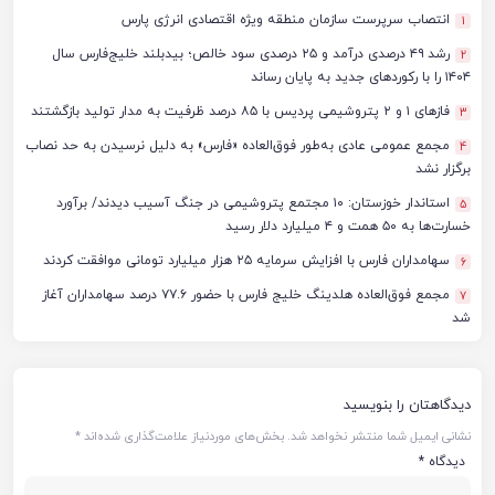
انتصاب سرپرست سازمان منطقه ویژه اقتصادی انرژی پارس
1
رشد ۴۹ درصدی درآمد و ۲۵ درصدی سود خالص؛ بیدبلند خلیج‌فارس سال
2
۱۴۰۴ را با رکوردهای جدید به پایان رساند
فازهای ۱ و ۲ پتروشیمی پردیس با ۸۵ درصد ظرفیت به مدار تولید بازگشتند
3
مجمع عمومی عادی به‌طور فوق‌العاده «فارس» به دلیل نرسیدن به حد نصاب
4
برگزار نشد
استاندار خوزستان: ۱۰ مجتمع پتروشیمی در جنگ آسیب دیدند/ برآورد
5
خسارت‌ها به ۵۰ همت و ۴ میلیارد دلار رسید
سهامداران فارس با افزایش سرمایه ۲۵ هزار میلیارد تومانی موافقت کردند
6
مجمع فوق‌العاده هلدینگ خلیج فارس با حضور ۷۷.۶ درصد سهامداران آغاز
7
شد
دیدگاهتان را بنویسید
نشانی ایمیل شما منتشر نخواهد شد.
بخش‌های موردنیاز علامت‌گذاری شده‌اند
*
دیدگاه
*