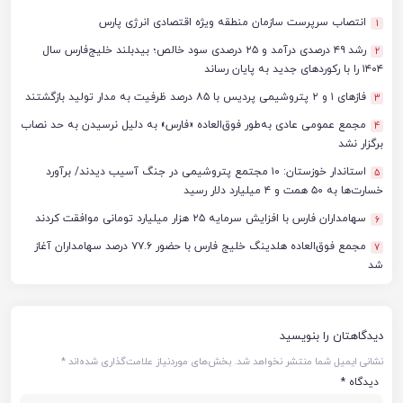
انتصاب سرپرست سازمان منطقه ویژه اقتصادی انرژی پارس
1
رشد ۴۹ درصدی درآمد و ۲۵ درصدی سود خالص؛ بیدبلند خلیج‌فارس سال
2
۱۴۰۴ را با رکوردهای جدید به پایان رساند
فازهای ۱ و ۲ پتروشیمی پردیس با ۸۵ درصد ظرفیت به مدار تولید بازگشتند
3
مجمع عمومی عادی به‌طور فوق‌العاده «فارس» به دلیل نرسیدن به حد نصاب
4
برگزار نشد
استاندار خوزستان: ۱۰ مجتمع پتروشیمی در جنگ آسیب دیدند/ برآورد
5
خسارت‌ها به ۵۰ همت و ۴ میلیارد دلار رسید
سهامداران فارس با افزایش سرمایه ۲۵ هزار میلیارد تومانی موافقت کردند
6
مجمع فوق‌العاده هلدینگ خلیج فارس با حضور ۷۷.۶ درصد سهامداران آغاز
7
شد
دیدگاهتان را بنویسید
نشانی ایمیل شما منتشر نخواهد شد.
بخش‌های موردنیاز علامت‌گذاری شده‌اند
*
دیدگاه
*