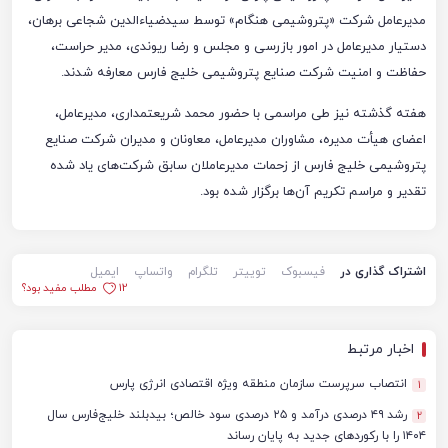
مدیرعامل شرکت «پتروشیمی هنگام» توسط سیدضیاءالدین شجاعی برهان،
دستیار مدیرعامل در امور بازرسی و مجلس و رضا ریوندی، مدیر حراست،
حفاظت و امنیت شرکت صنایع پتروشیمی خلیج فارس معارفه شدند.
هفته گذشته نیز طی مراسمی با حضور محمد شریعتمداری، مدیرعامل،
اعضای هیأت مدیره، مشاوران مدیرعامل، معاونان و مدیران شرکت صنایع
پتروشیمی خلیج فارس از زحمات مدیرعاملان سابق شرکت‌های یاد شده
تقدیر و مراسم تکریم آن‌ها برگزار شده بود.
اشتراک گذاری در
فیسبوک
توییتر
تلگرام
واتساپ
ایمیل
12
مطلب مفید بود؟
اخبار مرتبط
انتصاب سرپرست سازمان منطقه ویژه اقتصادی انرژی پارس
1
رشد ۴۹ درصدی درآمد و ۲۵ درصدی سود خالص؛ بیدبلند خلیج‌فارس سال
2
۱۴۰۴ را با رکوردهای جدید به پایان رساند