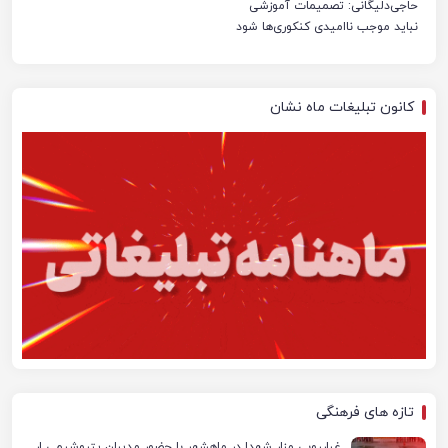
حاجی‌دلیگانی: تصمیمات آموزشی
نباید موجب ناامیدی کنکوری‌ها شود
کانون تبلیغات ماه نشان
تازه های فرهنگی
غبارروبی مزار شهدا در ماهشهر با حضور مدیران پتروشیمی اروند و مسئولان شهری