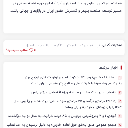
هیئت‌های تجاری خارجی، ابراز امیدواری کرد که این دوره نقطه عطفی در
مسیر توسعه صنعت پلیمر و گسترش حضور ایران در بازارهای جهانی باشد.
اشتراک گذاری در
فیسبوک
توییتر
تلگرام
واتساپ
ایمیل
11
مطلب مفید بود؟
اخبار مرتبط
هلدینگ خلیج‌فارس تاکید کرد: تعیین اولویت‌بندی توزیع برق
1
پتروشیمی‌ها، صرفا با شرکت ملی صنایع پتروشیمی ایران است
انتصاب سرپرست سازمان منطقه ویژه اقتصادی انرژی پارس
2
رشد ۴۹ درصدی درآمد و ۲۵ درصدی سود خالص؛ بیدبلند خلیج‌فارس سال
3
۱۴۰۴ را با رکوردهای جدید به پایان رساند
فازهای ۱ و ۲ پتروشیمی پردیس با ۸۵ درصد ظرفیت به مدار تولید بازگشتند
4
مجمع عمومی عادی به‌طور فوق‌العاده «فارس» به دلیل نرسیدن به حد نصاب
5