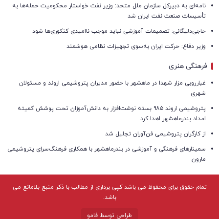
نامه‌ای به دبیرکل سازمان ملل متحد: وزیر نفت خواستار محکومیت حمله‌ها به
تأسیسات صنعت نفت ایران شد
حاجی‌دلیگانی: تصمیمات آموزشی نباید موجب ناامیدی کنکوری‌ها شود
وزیر دفاع: حرکت ایران به‌سوی تجهیزات نظامی هوشمند
فرهنگی هنری
غبارروبی مزار شهدا در ماهشهر با حضور مدیران پتروشیمی اروند و مسئولان
شهری
پتروشیمی اروند ۹۸۵ بسته نوشت‌افزار به دانش‌آموزان تحت پوشش کمیته
امداد بندرماهشهر اهدا کرد
از کارگران پتروشیمی فن‌آوران تجلیل شد
سمینارهای فرهنگی و آموزشی در بندرماهشهر با همکاری فرهنگ‌سرای پتروشیمی
مارون
تمام حقوق برای محفوظ می باشد کپی برداری از مطالب با ذکر منبع بلامانع می
باشد.
طراحی توسط فامو