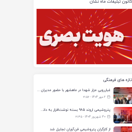
کانون تبلیغات ماه نشان
تازه های فرهنگی
غبارروبی مزار شهدا در ماهشهر با حضور مدیران پتروشیمی اروند و مسئولان شهری
2 مهر 1404 - ۲۱:۵۶
پتروشیمی اروند ۹۸۵ بسته نوشت‌افزار به دانش‌آموزان تحت پوشش کمیته امداد بندرماهشهر اهدا کرد
30 شهریور 1404 - ۲۱:۴۵
از کارگران پتروشیمی فن‌آوران تجلیل شد