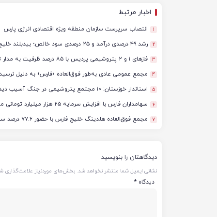
اخبار مرتبط
انتصاب سرپرست سازمان منطقه ویژه اقتصادی انرژی پارس
1
رشد ۴۹ درصدی درآمد و ۲۵ درصدی سود خالص؛ بیدبلند خلیج‌فارس سال ۱۴۰۴ را با رکوردهای جدید به پایان رساند
2
فازهای ۱ و ۲ پتروشیمی پردیس با ۸۵ درصد ظرفیت به مدار تولید بازگشتند
3
مجمع عمومی عادی به‌طور فوق‌العاده «فارس» به دلیل نرسید
4
استاندار خوزستان: ۱۰ مجتمع پتروشیمی در جنگ آسیب دیدند/ برآورد خسارت‌ها به ۵۰ همت و ۴ میلیارد دلار رسید
5
سهامداران فارس با افزایش سرمایه ۲۵ هزار میلیارد تومانی موافقت کردند
6
مجمع فوق‌العاده هلدینگ خلیج فارس با حضور ۷۷.۶ درصد سهامداران آغاز شد
7
دیدگاهتان را بنویسید
نشانی ایمیل شما منتشر نخواهد شد.
بخش‌های موردنیاز علامت‌گذاری شد
دیدگاه
*