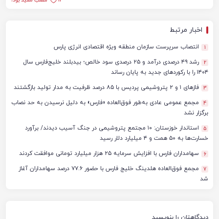
14
مطلب مفید بود؟
اخبار مرتبط
انتصاب سرپرست سازمان منطقه ویژه اقتصادی انرژی پارس
1
رشد ۴۹ درصدی درآمد و ۲۵ درصدی سود خالص؛ بیدبلند خلیج‌فارس سال
2
۱۴۰۴ را با رکوردهای جدید به پایان رساند
فازهای ۱ و ۲ پتروشیمی پردیس با ۸۵ درصد ظرفیت به مدار تولید بازگشتند
3
مجمع عمومی عادی به‌طور فوق‌العاده «فارس» به دلیل نرسیدن به حد نصاب
4
برگزار نشد
استاندار خوزستان: ۱۰ مجتمع پتروشیمی در جنگ آسیب دیدند/ برآورد
5
خسارت‌ها به ۵۰ همت و ۴ میلیارد دلار رسید
سهامداران فارس با افزایش سرمایه ۲۵ هزار میلیارد تومانی موافقت کردند
6
مجمع فوق‌العاده هلدینگ خلیج فارس با حضور ۷۷.۶ درصد سهامداران آغاز
7
شد
دیدگاهتان را بنویسید