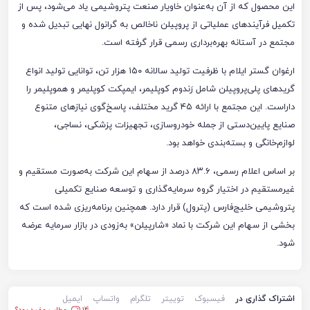
این محصول که از آن به‌عنوان خاویار صنعت پتروشیمی یاد می‌شود، پس از
تکمیل فرآیندهای عملیاتی از پروپیلن ناخالص به گرانول نهایی تبدیل شده و
مجتمع در آستانه بهره‌برداری رسمی قرار گرفته است.
ارغوان گستر ایلام با ظرفیت تولید سالانه ۱۵۰ هزار تن، توانایی تولید انواع
گریدهای پلی‌پروپیلن شامل رَندوم کوپلیمر، ایمپکت کوپلیمر و هموپلیمر را
داراست. این مجتمع با ارائه ۴۵ گرید مختلف، پاسخ‌گوی نیازهای متنوع
صنایع پایین‌دستی از جمله خودروسازی، تجهیزات پزشکی، نساجی،
لوازم‌خانگی و بسته‌بندی خواهد بود.
بر اساس اعلام رسمی، ۸۳.۶ درصد از سهام این شرکت به‌صورت مستقیم و
غیرمستقیم در اختیار گروه سرمایه‌گذاری و توسعه صنایع تکمیلی
پتروشیمی خلیج‌فارس (پترول) قرار دارد. همچنین برنامه‌ریزی شده است که
بخشی از سهام این شرکت با نماد «شارپیلن» به‌زودی در بازار سرمایه عرضه
شود.
اشتراک گذاری در
فیسبوک
توییتر
تلگرام
واتساپ
ایمیل