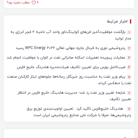
9
مطلب مفید بود؟
اخبار مرتبط
بازگشت موفقیت‌آمیز فن‌های کولینگ‌تاور واحد آب ناحیه ۲ فجر انرژی به
1
مدار تولید
پتروشیمی نوری به فینال جایزه جهانی تعالی WPC Energy 2026 رسید
2
عملیات پیچیده تعمیرات اسکله صادراتی نفت در لاوان با موفقیت انجام شد
3
ضرب‌الاجل بورس برای تعیین تکلیف هیئت‌مدیره هلدینگ خلیج فارس
4
پیام وزیر نفت به مناسبت روز خبرنگار; رسانه‌ها جلوه‌های ایثار کارکنان صنعت
5
نفت را منعکس کردند
شایعه تغییر وزیر نفت رد شد؛ مدیریت هلدینگ خلیج فارس در انتظار
6
تعیین تکلیف
هلدینگ خلیج‌فارس تاکید کرد: تعیین اولویت‌بندی توزیع برق
7
پتروشیمی‌ها، صرفا با شرکت ملی صنایع پتروشیمی ایران است