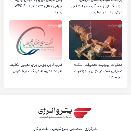
بازگشت موفقیت‌آمیز فن‌های
پتروشیمی نوری به فینال جایزه
کولینگ‌تاور واحد آب ناحیه ۲ فجر
جهانی تعالی WPC Energy 2026
انرژی به مدار تولید
رسید
عملیات پیچیده تعمیرات اسکله
ضرب‌الاجل بورس برای تعیین تکلیف
صادراتی نفت در لاوان با موفقیت
هیئت‌مدیره هلدینگ خلیج فارس
انجام شد
خبرگزاری اختصاصی پتروشیمی ، نفت و گاز