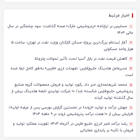
اخبار مرتبط
حسابرس بر ترازنامه «پتروشیمی خارک» صحه گذاشت؛ سود چشمگیر در سال
1
مالی ۱۴۰۴
آغاز ثبت‌نام بزرگ‌ترین پروژه مسکن کارکنان وزارت نفت در تهران؛ ساخت ۵
2
هزار واحد مسکونی
کاهش قیمت نفت در بازار آسیا تحت تأثیر تحولات ونزوئلا
3
مدیرعامل هلدینگ خلیج‌فارس: تعهدات ارزی «فارس» به‌طور کامل ایفا شده
4
است
محمد شریعتمداری خبر داد: رکورد تولید و فروش محصولات گروه صنایع
5
پتروشیمی خلیج‌فارس شکسته شد/ ۱۰ شرکت تولیدی تابعه هلدینگ بیش از
سال گذشته تولید کردند
جهش درآمد و تولید «اروند» در نخستین گزارش بورسی پس از عرضه اولیه/
6
افزایش بیش از ۱۰ همت درآمد پتروشیمی اروند در ۹ ماهه ۱۴۰۴
رشد درآمد فجر انرژی خلیج فارس در آذرماه ۱۴۰۴؛ تقویت عملکرد تولید و
7
فروش با تکیه بر پایداری عملیاتی