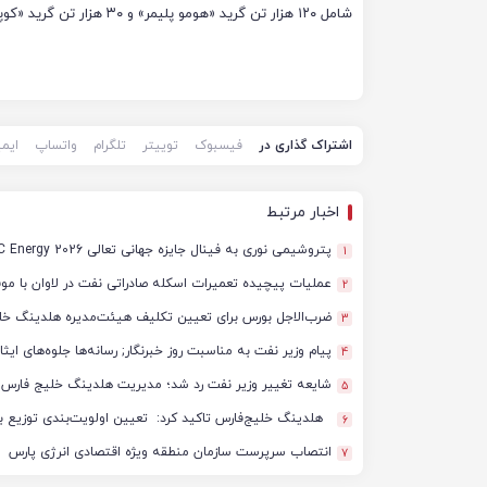
شامل ۱۲۰ هزار تن گرید «هومو پلیمر» و ۳۰ هزار تن گرید «کوپلیمر» خواهد بود.
اشتراک گذاری در
فیسبوک
توییتر
تلگرام
واتساپ
ایم
اخبار مرتبط
پتروشیمی نوری به فینال جایزه جهانی تعالی WPC Energy 2026 رسید
1
عملیات پیچیده تعمیرات اسکله صادراتی نفت در لاوان با مو
2
ضرب‌الاجل بورس برای تعیین تکلیف هیئت‌مدیره هلدینگ خل
3
پیام وزیر نفت به مناسبت روز خبرنگار; رسانه‌ها جلوه‌های ای
4
شایعه تغییر وزیر نفت رد شد؛ مدیریت هلدینگ خلیج فارس د
5
هلدینگ خلیج‌فارس تاکید کرد: تعیین اولویت‌بندی توزیع ب
6
انتصاب سرپرست سازمان منطقه ویژه اقتصادی انرژی پارس
7