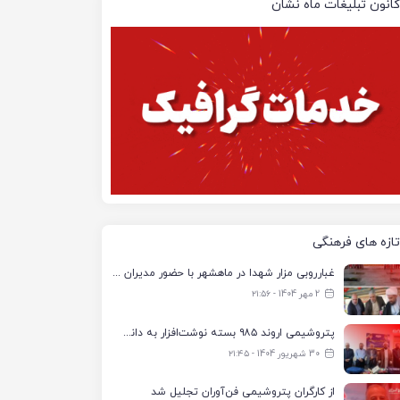
کانون تبلیغات ماه نشان
تازه های فرهنگی
غبارروبی مزار شهدا در ماهشهر با حضور مدیران پتروشیمی اروند و مسئولان شهری
2 مهر 1404 - ۲۱:۵۶
پتروشیمی اروند ۹۸۵ بسته نوشت‌افزار به دانش‌آموزان تحت پوشش کمیته امداد بندرماهشهر اهدا کرد
30 شهریور 1404 - ۲۱:۴۵
از کارگران پتروشیمی فن‌آوران تجلیل شد