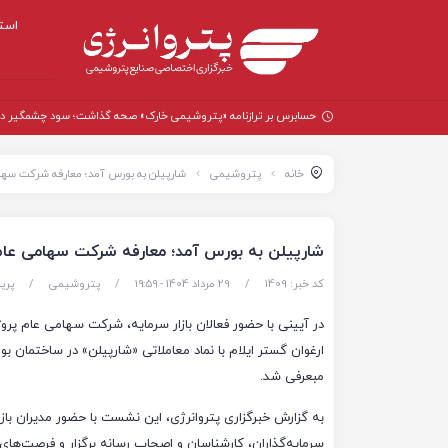
است
حسابرس بر ترازنامه «پتروشیمی خارک» صحه گذاشت؛ سود چشمگیر در سال
خانه
پتروشیمی
شارپیلن به بورس آمد؛ معارفه شرکت سهام
شارپیلن به بورس آمد؛ معارفه شرکت سهامی عام 
کد خبر: 1409
/
29 مرداد 1404 - ۱۹:۵۹
/
پتروشیمی
/
پری
در آیینی با حضور فعالان بازار سرمایه، شرکت سهامی عام پر
ارغوان گستر ایلام با نماد معاملاتی «شارپیلن» در ساختمان ب
مبعرفی شد.
به گزارش خبرگزاری پتروانرژی، این نشست با حضور مدیران بازا
سرمایه‌گذاران، کارشناسان و اصحاب رسانه برگزار و فرصت‌های 