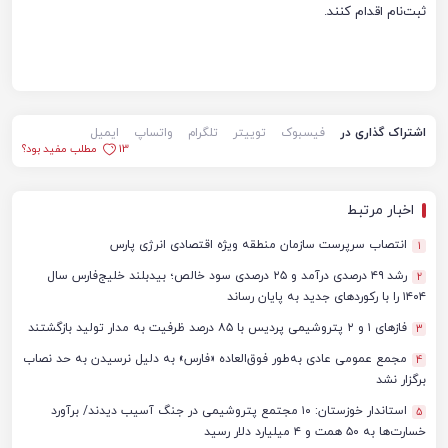
ثبت‌نام اقدام کنند.
اشتراک گذاری در
فیسبوک
توییتر
تلگرام
واتساپ
ایمیل
13
مطلب مفید بود؟
اخبار مرتبط
انتصاب سرپرست سازمان منطقه ویژه اقتصادی انرژی پارس
1
رشد ۴۹ درصدی درآمد و ۲۵ درصدی سود خالص؛ بیدبلند خلیج‌فارس سال
2
۱۴۰۴ را با رکوردهای جدید به پایان رساند
فازهای ۱ و ۲ پتروشیمی پردیس با ۸۵ درصد ظرفیت به مدار تولید بازگشتند
3
مجمع عمومی عادی به‌طور فوق‌العاده «فارس» به دلیل نرسیدن به حد نصاب
4
برگزار نشد
استاندار خوزستان: ۱۰ مجتمع پتروشیمی در جنگ آسیب دیدند/ برآورد
5
خسارت‌ها به ۵۰ همت و ۴ میلیارد دلار رسید