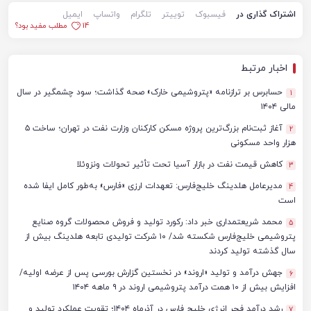
اشتراک گذاری در
فیسبوک
توییتر
تلگرام
واتساپ
ایمیل
14
مطلب مفید بود؟
اخبار مرتبط
حسابرس بر ترازنامه «پتروشیمی خارک» صحه گذاشت؛ سود چشمگیر در سال
1
مالی ۱۴۰۴
آغاز ثبت‌نام بزرگ‌ترین پروژه مسکن کارکنان وزارت نفت در تهران؛ ساخت ۵
2
هزار واحد مسکونی
کاهش قیمت نفت در بازار آسیا تحت تأثیر تحولات ونزوئلا
3
مدیرعامل هلدینگ خلیج‌فارس: تعهدات ارزی «فارس» به‌طور کامل ایفا شده
4
است
محمد شریعتمداری خبر داد: رکورد تولید و فروش محصولات گروه صنایع
5
پتروشیمی خلیج‌فارس شکسته شد/ ۱۰ شرکت تولیدی تابعه هلدینگ بیش از
سال گذشته تولید کردند
جهش درآمد و تولید «اروند» در نخستین گزارش بورسی پس از عرضه اولیه/
6
افزایش بیش از ۱۰ همت درآمد پتروشیمی اروند در ۹ ماهه ۱۴۰۴
رشد درآمد فجر انرژی خلیج فارس در آذرماه ۱۴۰۴؛ تقویت عملکرد تولید و
7