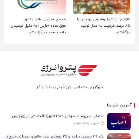
فازهای ۱ و ۲ پتروشیمی پردیس با
مجمع عمومی عادی به‌طور
۸۵ درصد ظرفیت به مدار تولید
فوق‌العاده «فارس» به دلیل نرسیدن
بازگشتند
به حد نصاب برگزار نشد
خبرگزاری اختصاصی پتروشیمی ، نفت و گاز
آخرین خبر ها
انتصاب سرپرست سازمان منطقه ویژه اقتصادی انرژی پارس
6 مرداد 1405 - ۱۰:۱۳
رشد ۴۹ درصدی درآمد و ۲۵ درصدی سود خالص؛ بیدبلند خلیج‌فارس سال ۱۴۰۴ را با رکوردهای جدید به پایان رساند