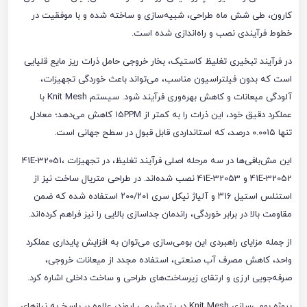
کارون، طی شش ماه طراحی، شبیه‌سازی و ساخته شده و با موفقیت در
خطوط فرآیندی نصب و راه‌اندازی شده است.
در فرآیند تبخیری تغلیظ کاستیک، بخار خروجی حامل ذرات ریز مایع قلیایی
است که بدون فیلتراسیون مناسب، می‌تواند باعث خوردگی تجهیزات،
آلودگی میعانات و کاهش بهره‌وری فرآیند شود. سیستم Knit Mesh با
عملکرد دقیق خود، این ذرات را به کمتر از ۱۵PPM کاهش می‌دهد؛ معادل
تنها ۰.۰۰۱۵ درصد، که استانداردی قابل قبول در سطح جهانی است.
این مش‌بافی‌ها در سه مرحله اصلی فرآیند تغلیظ، در تجهیزات 41E-32051،
41E-32052 و 41E-32053 نصب شده‌اند. در طراحی متریال ساخت نیز از
استنلس استیل ۳۱۶ و آلیاژ نیکل سری ۲۰۰/۲۰۱ استفاده شده که ضمن
مقاومت بالا در برابر خوردگی، راندمان جداسازی بالایی را نیز فراهم کرده‌اند.
از جمله مزایای راهبردی این بومی‌سازی می‌توان به افزایش پایداری عملکرد
واحد، کاهش مصرف آب صنعتی، استفاده مجدد از میعانات خروجی،
صرفه‌جویی ارزی و ارتقای زیرساخت‌های طراحی و ساخت داخلی اشاره کرد.
پروژه بومی‌سازی Knit Mesh در پتروشیمی اروند، علاوه بر پاسخ به نیازهای