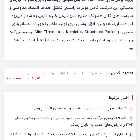
عملیاتی این شرکت، گامی مؤثر در راستای تحقق اهداف اقتصاد مقاومتی و
سیاست‌های کلان هلدینگ صنایع پتروشیمی خلیج فارس به شمار می‌رود.
این دستاورد، همچنین افق روشنی برای تولید داخلی تجهیزات حساس‌تری
همچون Demister، Structured Packing و Mist Eliminator ترسیم می‌کند
و زمینه‌ساز ورود ایران به بازار صادرات تجهیزات پیشرفته فرآیندی خواهد
بود.
اشتراک گذاری در
فیسبوک
توییتر
تلگرام
واتساپ
ایمیل
12
مطلب مفید بود؟
اخبار مرتبط
انتصاب سرپرست سازمان منطقه ویژه اقتصادی انرژی پارس
1
رشد ۴۹ درصدی درآمد و ۲۵ درصدی سود خالص؛ بیدبلند خلیج‌فارس سال
2
۱۴۰۴ را با رکوردهای جدید به پایان رساند
فازهای ۱ و ۲ پتروشیمی پردیس با ۸۵ درصد ظرفیت به مدار تولید بازگشتند
3