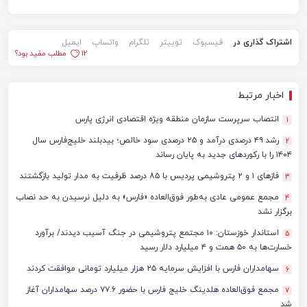
اشتراک گذاری در
فیسبوک
توییتر
تلگرام
واتساپ
ایمیل
12
مطلب مفید بود؟
اخبار مرتبط
انتصاب سرپرست سازمان منطقه ویژه اقتصادی انرژی پارس
1
رشد ۴۹ درصدی درآمد و ۲۵ درصدی سود خالص؛ بیدبلند خلیج‌فارس سال
2
۱۴۰۴ را با رکوردهای جدید به پایان رساند
فازهای ۱ و ۲ پتروشیمی پردیس با ۸۵ درصد ظرفیت به مدار تولید بازگشتند
3
مجمع عمومی عادی به‌طور فوق‌العاده «فارس» به دلیل نرسیدن به حد نصاب
4
برگزار نشد
استاندار خوزستان: ۱۰ مجتمع پتروشیمی در جنگ آسیب دیدند/ برآورد
5
خسارت‌ها به ۵۰ همت و ۴ میلیارد دلار رسید
سهامداران فارس با افزایش سرمایه ۲۵ هزار میلیارد تومانی موافقت کردند
6
مجمع فوق‌العاده هلدینگ خلیج فارس با حضور ۷۷.۶ درصد سهامداران آغاز
7
شد