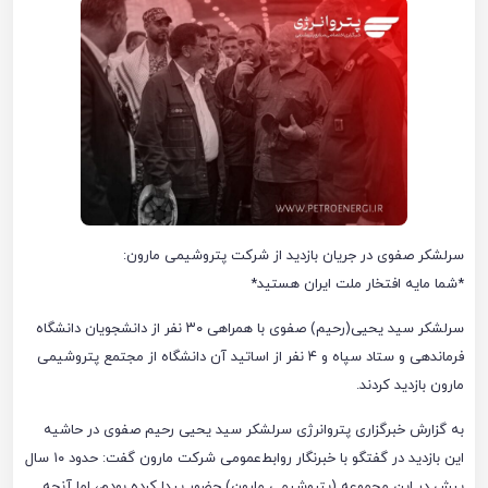
سرلشکر صفوی در جریان بازدید از شرکت پتروشیمی مارون:
*شما مایه افتخار ملت ایران هستید*
سرلشکر سید یحیی(رحیم) صفوی با همراهی ۳۰ نفر از دانشجویان دانشگاه
فرماندهی و ستاد سپاه و ۴ نفر از اساتید آن دانشگاه از مجتمع‌ پتروشیمی
مارون بازدید کردند.
به گزارش خبرگزاری پتروانرژی سرلشکر سید یحیی رحیم صفوی در حاشیه
این بازدید در گفتگو با خبرنگار روابط‌عمومی شرکت مارون گفت: حدود ۱۰ سال
پیش در این مجموعه (پتروشیمی مارون) حضور پیدا کرده بودم، اما آنچه