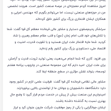
امروز مشاهده کردم معجزه‌ای در عرصه صنعت کشور است. هرچند تخصص
من در حوزه‌های صنعتی نیست، اما می‌توانم بگویم که مهندس امرایی و
همکاران ایشان افتخاری بزرگ برای کشور خلق کرده‌اند.
سرلشکر رحیم‌صفوی دستیار و مشاور عالی فرمانده معظم کل قوا گفت: شما
با تلاش‌های خود قلب امام زمان (عج) و قلب مقام معظم رهبری را شاد
کردید. شما مایه افتخار ملت ایران هستید و با تقویت قدرت، امنیت و
اقتصاد ملی، دستاوردی بزرگ برای کشور رقم زده‌اید.
وی افزود: کاری که شما انجام می‌دهید، یعنی تولید ثروت، قدرت و آرامش
برای ملت ایران. امید دارم که این مجموعه صنعتی در چارچوب برنامه هفتم
توسعه، بتواند نقش مؤثری در سطح منطقه ایفا کند.
مشاور عالی نظامی فرمانده کل قوا گفت: ظرفیت علمی لازم در کشور وجود
دارد؛ دانشگاه‌ها، دانشجویان و جوانان ما از توانمندی بالایی برخوردارند.
امیدواریم این صنعت بیش از پیش در خدمت مردم قرار گیرد تا وضع حال
بهتری نسبت به گذشته داشته باشند.
ایشان جوانگرایی را یکی از رموز موفقیت شرکت مارون عنوان کرد و ابراز