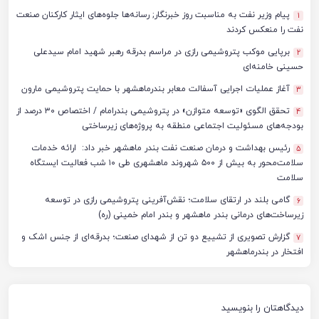
پیام وزیر نفت به مناسبت روز خبرنگار; رسانه‌ها جلوه‌های ایثار کارکنان صنعت
1
نفت را منعکس کردند
برپایی موکب پتروشیمی رازی در مراسم بدرقه رهبر شهید امام سیدعلی
2
حسینی خامنه‌ای
آغاز عملیات اجرایی آسفالت معابر بندرماهشهر با حمایت پتروشیمی مارون
3
تحقق الگوی «توسعه متوازن» در پتروشیمی بندرامام / اختصاص ۳۰ درصد از
4
بودجه‌های مسئولیت اجتماعی منطقه به پروژه‌های زیرساختی
رئیس بهداشت و درمان صنعت نفت بندر ماهشهر خبر داد: ارائه خدمات
5
سلامت‌محور به بیش از ۵۰۰ شهروند ماهشهری طی ۱۰ شب فعالیت ایستگاه
سلامت
گامی بلند در ارتقای سلامت؛ نقش‌آفرینی پتروشیمی رازی در توسعه
6
زیرساخت‌های درمانی بندر ماهشهر و بندر امام خمینی (ره)
گزارش تصویری از تشییع دو تن از شهدای صنعت؛ بدرقه‌ای از جنس اشک و
7
افتخار در بندرماهشهر
دیدگاهتان را بنویسید