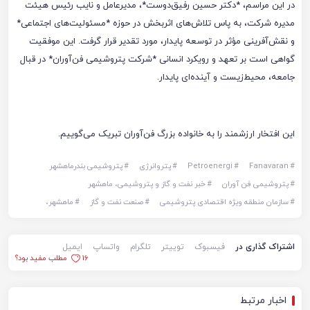
در این مراسم، *دکتر حسین رفیق‌دوست*، مدیرعامل و نایب رئیس هیئت
مدیره شرکت، به پاس تلاش‌های اثربخش در حوزه *مسئولیت‌های اجتماعی*
و نقش‌آفرینی مؤثر در توسعه پایدار، مورد تقدیر قرار گرفت. این موفقیت
گواهی است بر تعهد و رویکرد انسانی *شرکت پتروشیمی فن‌آوران* در قبال
جامعه، محیط‌زیست و آینده‌ای پایدار.
این افتخار ارزشمند را به خانواده بزرگ فن‌آوران تبریک می‌گوییم.
#
Fanavaran
#
Petroenergi
#
پتروانرژی
#
پتروشیمی بندرماهشهر
#
پتروشیمی فن آوران
#
خبر نفت و گاز و پتروشیمی، ماهشهر
#
سازمان منطقه ویژه اقتصادی پتروشیمی
#
صنعت نفت و گاز
#
ماهشهر،
اشتراک گذاری در
فیسبوک
توییتر
تلگرام
واتساپ
ایمیل
16
مطلب مفید بود؟
اخبار مرتبط