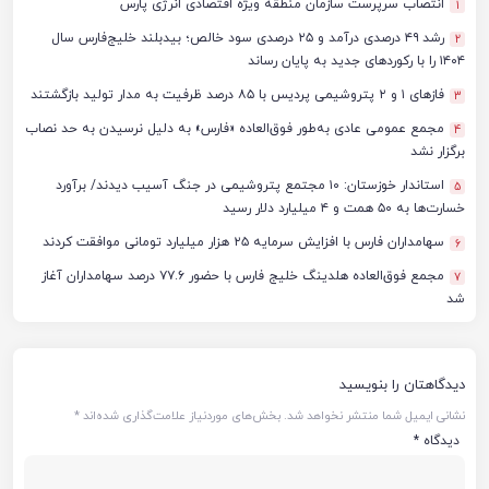
انتصاب سرپرست سازمان منطقه ویژه اقتصادی انرژی پارس
1
رشد ۴۹ درصدی درآمد و ۲۵ درصدی سود خالص؛ بیدبلند خلیج‌فارس سال
2
۱۴۰۴ را با رکوردهای جدید به پایان رساند
فازهای ۱ و ۲ پتروشیمی پردیس با ۸۵ درصد ظرفیت به مدار تولید بازگشتند
3
مجمع عمومی عادی به‌طور فوق‌العاده «فارس» به دلیل نرسیدن به حد نصاب
4
برگزار نشد
استاندار خوزستان: ۱۰ مجتمع پتروشیمی در جنگ آسیب دیدند/ برآورد
5
خسارت‌ها به ۵۰ همت و ۴ میلیارد دلار رسید
سهامداران فارس با افزایش سرمایه ۲۵ هزار میلیارد تومانی موافقت کردند
6
مجمع فوق‌العاده هلدینگ خلیج فارس با حضور ۷۷.۶ درصد سهامداران آغاز
7
شد
دیدگاهتان را بنویسید
نشانی ایمیل شما منتشر نخواهد شد.
بخش‌های موردنیاز علامت‌گذاری شده‌اند
*
دیدگاه
*