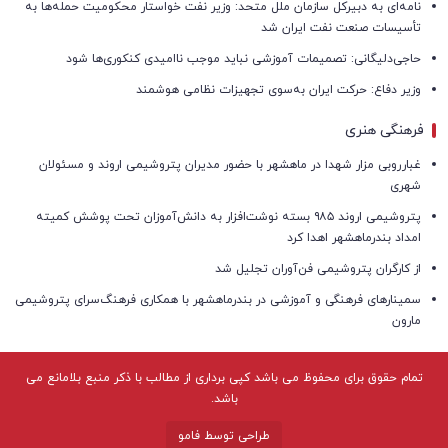
نامه‌ای به دبیرکل سازمان ملل متحد: وزیر نفت خواستار محکومیت حمله‌ها به
تأسیسات صنعت نفت ایران شد
حاجی‌دلیگانی: تصمیمات آموزشی نباید موجب ناامیدی کنکوری‌ها شود
وزیر دفاع: حرکت ایران به‌سوی تجهیزات نظامی هوشمند
فرهنگی هنری
غبارروبی مزار شهدا در ماهشهر با حضور مدیران پتروشیمی اروند و مسئولان
شهری
پتروشیمی اروند ۹۸۵ بسته نوشت‌افزار به دانش‌آموزان تحت پوشش کمیته
امداد بندرماهشهر اهدا کرد
از کارگران پتروشیمی فن‌آوران تجلیل شد
سمینارهای فرهنگی و آموزشی در بندرماهشهر با همکاری فرهنگ‌سرای پتروشیمی
مارون
تمام حقوق برای محفوظ می باشد کپی برداری از مطالب با ذکر منبع بلامانع می
باشد.
طراحی توسط فامو