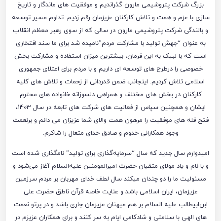
بزرگ شرکت پتروشیمی مارون گذراندیم و موفقیت های ماندگار و تاریخ
سازی با عزم و همت و تلاش کارکنان عزیزمان رقم زدیم. تداوم مسیر توسعه
و بالندگی شرکت پتروشیمی مارون در سالی که از سوی رهبر معظم انقلاب
به عنوان “جهش تولید با مشارکت مردم”نامیده شد برای ما سند افتخاری
است که با لبیک به این فرمان، بیشترین میزان استفاده و مشارکت بخش
خصوصی را درطرح های توسعه ای داریم و با مردم برای اعتلای جمهوری
اسلامی تلاش کردیم. اینجانب ضمن قدردانی از زحمات و تلاش های کلیه
کارکنان در بخش های مختلف و همراهی دلسوزانه خانواده های محترم
ایشان و همچنین سپاس از فعالیت های شرکت های تابعه در سال 1403،
فتح قله های موفقیت را مرهون همت والای شما عزیزان می دانم و برنعمت
وجود همکارانی خدوم و صادق خدای متعال را شاکرم.
امیدوارم سال جدید که سال “سرمایه‌گذاری برای تولید” نامگذاری شده است
و با نام و یاد مولای متقیان حضرت امیرالمومنین علیه‌السلام آغاز می‌شود و
مسئوليت ما را دو چندان میکند سال لطف خدای مهربان بر مردم سرزمین
عزیزمان، ایران اسلامی باشد و عنایت خاصه قرآن ناطق حضرت علی
ابن‌ابیطالب علیه السلام بر هم میهنان عزیزمان جاری باشد و در پرتو نعمت
های الهی با سلامتی و شادکامی ایام به سر کنند و برای همکاران عزیزم در