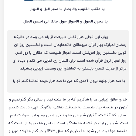
یا مقلب القلوب والابصار یا مدبر الیل و النهار
یا محول الحول و الاحوال حول حالنا الی احسن الحال
بهار، این تجلی هزار نقش طبیعت از راه می رسد در حالیکه
رمضان‌المبارک بهار قرآن میهمانان خانه‌هایمان است و نخستین روز آن
گویی نخستین روز آفرینش است. اعجاز طبیعت که مقارن با روز قدر،
روز اعجاز نزول قرآن شده است برای انسان رخ نمایی می کند و دیده ای
فراتر از قدرت انسان بایستی به تماشای این وسعت زیبایی بنشیند.
با صد هزار جلوه برون آمدی که من با صد هزار دیده تماشا کنم تو را
خدای خالق زیبایی ها را شاکریم که بر ما منت نهاد و سالی دگر گذراندیم و
اکنون در طلیعه بهار طبیعت به ضیافت نقاشی رنگارنگ الهی دعوت شدیم.
سالی که گذشت، گذران شیرینی ها و تلخی هایی بود و این سرشت ایام
است. شیرینی ایام در ذائقه ها ماندگار است و تلخی ها تجربه ای است که
مقدمه موفقیت می شود. مفتخریم که سال 1403 را در کنار خانواده عزیز و