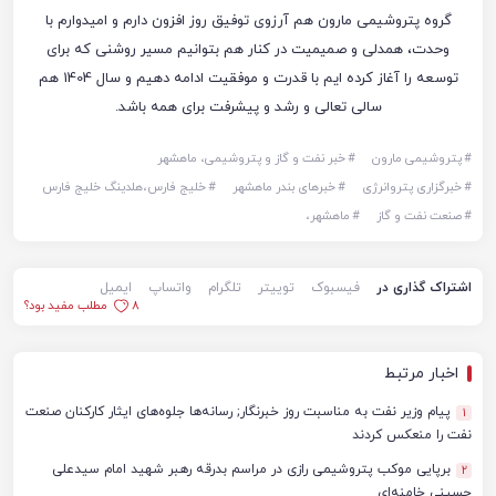
گروه پتروشیمی مارون هم آرزوی توفیق روز افزون دارم و امیدوارم با
وحدت، همدلی و صمیمیت در کنار هم بتوانیم مسیر روشنی که برای
توسعه را آغاز کرده ایم با قدرت و موفقیت ادامه دهیم و سال 1404 هم
سالی تعالی و رشد و پیشرفت برای همه باشد.
#
پتروشیمی مارون
#
خبر نفت و گاز و پتروشیمی، ماهشهر
#
خبرگزاری پتروانرژی
#
خبرهای بندر ماهشهر
#
خلیج فارس،هلدینگ خلیج فارس
#
صنعت نفت و گاز
#
ماهشهر،
اشتراک گذاری در
فیسبوک
توییتر
تلگرام
واتساپ
ایمیل
8
مطلب مفید بود؟
اخبار مرتبط
پیام وزیر نفت به مناسبت روز خبرنگار; رسانه‌ها جلوه‌های ایثار کارکنان صنعت
1
نفت را منعکس کردند
برپایی موکب پتروشیمی رازی در مراسم بدرقه رهبر شهید امام سیدعلی
2
حسینی خامنه‌ای