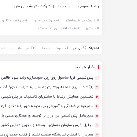
روابط عمومی و امور بین‌الملل شرکت پتروشیمی مارون
#
پتروشیمی بندرماهشهر
#
پتروشیمی مارون
#
خبر نفت و گاز و 
#
ماهشهر،
#
منطقه اقتصادی بندر ماهشهر
اشتراک گذاری در
فیسبوک
توییتر
تلگرام
واتساپ
ایم
اخبار مرتبط
پتروشیمی آریا ساسول روی ریل سودسازی؛ رشد سود خالص د
1
بازگشت سریع منطقه ویژه پتروشیمی به شرایط عادی/ فضای
2
نخستین همایش ارتباط با مشتریان کاستیک در پتروشیمی ارو
3
سمینارهای فرهنگی و آموزشی در بندرماهشهر با همکاری فره
4
مدیرعامل پتروشیمی فن‌آوران بر توسعه‌ی همکاری علمی با دا
5
تجلیل رئیس سازمان نوسازی، توسعه و تجهیز مدارس کشور ا
6
همزمان با افتتاح نمایشگاه صنعت نفت، از کتاب جدید پروفسو
7