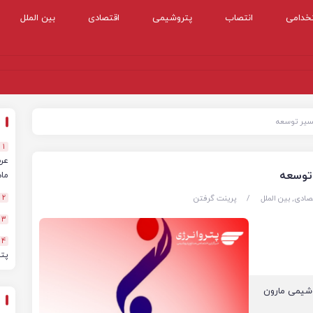
خدامی
انتصاب
پتروشیمی
اقتصادی
بین الملل
سیر توسعه
1
توسعه
ماهه
صادی
,
بین الملل
/
پرینت گرفتن
2
3
4
پت
وشیمی مارون