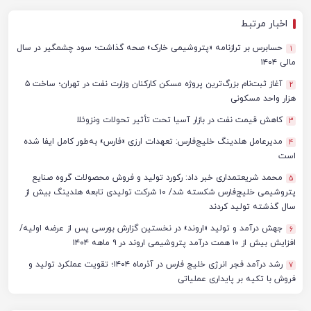
اخبار مرتبط
حسابرس بر ترازنامه «پتروشیمی خارک» صحه گذاشت؛ سود چشمگیر در سال
1
مالی ۱۴۰۴
آغاز ثبت‌نام بزرگ‌ترین پروژه مسکن کارکنان وزارت نفت در تهران؛ ساخت ۵
2
هزار واحد مسکونی
کاهش قیمت نفت در بازار آسیا تحت تأثیر تحولات ونزوئلا
3
مدیرعامل هلدینگ خلیج‌فارس: تعهدات ارزی «فارس» به‌طور کامل ایفا شده
4
است
محمد شریعتمداری خبر داد: رکورد تولید و فروش محصولات گروه صنایع
5
پتروشیمی خلیج‌فارس شکسته شد/ ۱۰ شرکت تولیدی تابعه هلدینگ بیش از
سال گذشته تولید کردند
جهش درآمد و تولید «اروند» در نخستین گزارش بورسی پس از عرضه اولیه/
6
افزایش بیش از ۱۰ همت درآمد پتروشیمی اروند در ۹ ماهه ۱۴۰۴
رشد درآمد فجر انرژی خلیج فارس در آذرماه ۱۴۰۴؛ تقویت عملکرد تولید و
7
فروش با تکیه بر پایداری عملیاتی