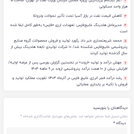
آغاز ثبت‌نام بزرگ‌ترین پروژه مسکن کارکنان وزارت نفت در تهران؛ ساخت ۵
2
هزار واحد مسکونی
کاهش قیمت نفت در بازار آسیا تحت تأثیر تحولات ونزوئلا
3
مدیرعامل هلدینگ خلیج‌فارس: تعهدات ارزی «فارس» به‌طور کامل ایفا شده
4
است
محمد شریعتمداری خبر داد: رکورد تولید و فروش محصولات گروه صنایع
5
پتروشیمی خلیج‌فارس شکسته شد/ ۱۰ شرکت تولیدی تابعه هلدینگ بیش از
سال گذشته تولید کردند
جهش درآمد و تولید «اروند» در نخستین گزارش بورسی پس از عرضه اولیه/
6
افزایش بیش از ۱۰ همت درآمد پتروشیمی اروند در ۹ ماهه ۱۴۰۴
رشد درآمد فجر انرژی خلیج فارس در آذرماه ۱۴۰۴؛ تقویت عملکرد تولید و
7
فروش با تکیه بر پایداری عملیاتی
دیدگاهتان را بنویسید
نشانی ایمیل شما منتشر نخواهد شد.
بخش‌های موردنیاز علامت‌گذاری شده‌اند
*
دیدگاه
*