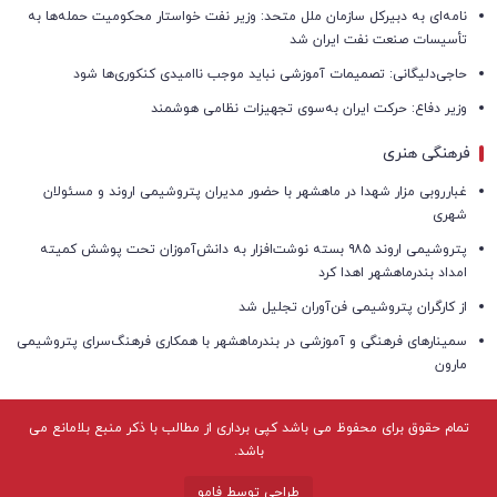
نامه‌ای به دبیرکل سازمان ملل متحد: وزیر نفت خواستار محکومیت حمله‌ها به
تأسیسات صنعت نفت ایران شد
حاجی‌دلیگانی: تصمیمات آموزشی نباید موجب ناامیدی کنکوری‌ها شود
وزیر دفاع: حرکت ایران به‌سوی تجهیزات نظامی هوشمند
فرهنگی هنری
غبارروبی مزار شهدا در ماهشهر با حضور مدیران پتروشیمی اروند و مسئولان
شهری
پتروشیمی اروند ۹۸۵ بسته نوشت‌افزار به دانش‌آموزان تحت پوشش کمیته
امداد بندرماهشهر اهدا کرد
از کارگران پتروشیمی فن‌آوران تجلیل شد
سمینارهای فرهنگی و آموزشی در بندرماهشهر با همکاری فرهنگ‌سرای پتروشیمی
مارون
تمام حقوق برای محفوظ می باشد کپی برداری از مطالب با ذکر منبع بلامانع می
باشد.
طراحی توسط فامو