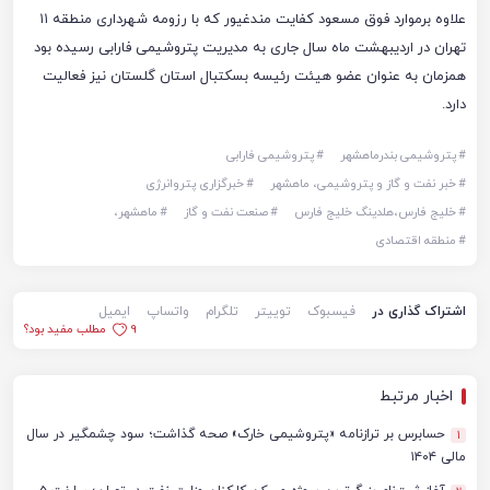
علاوه برموارد فوق مسعود کفایت مندغیور که با رزومه شهرداری منطقه ۱۱
تهران در اردیبهشت ماه سال جاری به مدیریت پتروشیمی فارابی رسیده بود
همزمان به عنوان عضو هیئت رئیسه بسکتبال استان گلستان نیز فعالیت
دارد.
#
پتروشیمی بندرماهشهر
#
پتروشیمی فارابی
#
خبر نفت و گاز و پتروشیمی، ماهشهر
#
خبرگزاری پتروانرژی
#
خلیج فارس،هلدینگ خلیج فارس
#
صنعت نفت و گاز
#
ماهشهر،
#
منطقه اقتصادی
اشتراک گذاری در
فیسبوک
توییتر
تلگرام
واتساپ
ایمیل
9
مطلب مفید بود؟
اخبار مرتبط
حسابرس بر ترازنامه «پتروشیمی خارک» صحه گذاشت؛ سود چشمگیر در سال
1
مالی ۱۴۰۴