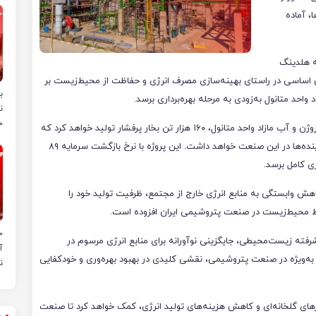
، آماده
ه هلدینگ
گامی اساسی در راستای بهینه‌سازی مصرف انرژی و حفاظت از محیط‌زیست بر
ب
واحد متانول به‌زودی به مرحله بهره‌برداری برسد.
ن
خ
بویلر هیدروژن‌سوز پتروشیمی فن‌آوران با استفاده از گاز هیدروژن و آب مازاد واحد متانول، ۱۶۰ هزار تن بخار پرفشار تولید خواهد کرد که
تاثیرات قابل توجهی در بهینه‌سازی مصرف انرژی و کاهش آلاینده‌ها در این صنعت خواهد داشت. این پروژه با نرخ بازگشت سرمایه ۸۹
ی کامل برسد.
اهش وابستگی به منابع انرژی خارج از مجتمع، ظرفیت تولید خود را
ظ محیط‌زیست در صنعت پتروشیمی ایران افزوده است.
ح
رفته زیست‌محیطی، جایگزینی نوآورانه برای منابع انرژی مرسوم در
آ
به‌ویژه در صنعت پتروشیمی، نقشی کلیدی در بهبود بهره‌وری و خودکفایی
ن
های گلخانه‌ای و کاهش هزینه‌های تولید انرژی، کمک خواهد کرد تا صنعت