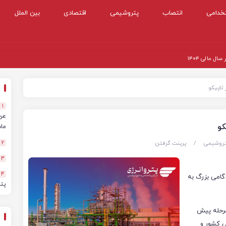
خدامی
انتصاب
پتروشیمی
اقتصادی
بین الملل
 مالی ۱۴۰۴
تاپیکو
1
کو
ماهه
روشیمی
/
پرینت گرفتن
2
3
4
گامی بزرگ به
پت
مرحله پیش
ی کشور و