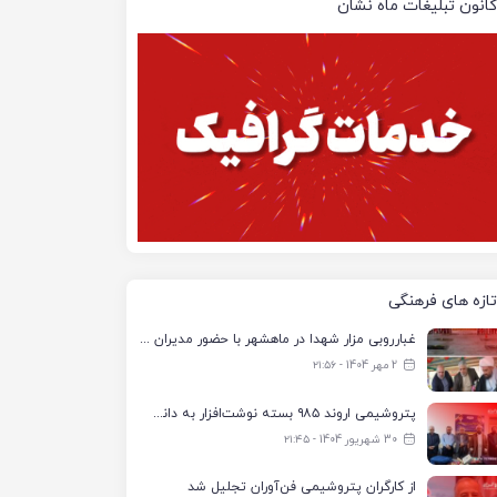
کانون تبلیغات ماه نشان
تازه های فرهنگی
غبارروبی مزار شهدا در ماهشهر با حضور مدیران پتروشیمی اروند و مسئولان شهری
2 مهر 1404 - ۲۱:۵۶
پتروشیمی اروند ۹۸۵ بسته نوشت‌افزار به دانش‌آموزان تحت پوشش کمیته امداد بندرماهشهر اهدا کرد
30 شهریور 1404 - ۲۱:۴۵
از کارگران پتروشیمی فن‌آوران تجلیل شد