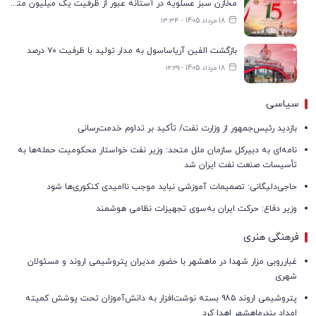
مخازن سبز عسلویه در آستانه عبور از ظرفیت یک میلیون مترمکعب
18 مرداد 1405 - ۱۳:۳۴
بازگشت الفین آریاساسول به مدار تولید با ظرفیت ۷۰ درصد
18 مرداد 1405 - ۱۲:۲۹
سیاسی
بازدید رئیس‌جمهور از وزارت نفت/ تأکید بر تداوم خدمت‌رسانی
نامه‌ای به دبیرکل سازمان ملل متحد: وزیر نفت خواستار محکومیت حمله‌ها به
تأسیسات صنعت نفت ایران شد
حاجی‌دلیگانی: تصمیمات آموزشی نباید موجب ناامیدی کنکوری‌ها شود
وزیر دفاع: حرکت ایران به‌سوی تجهیزات نظامی هوشمند
فرهنگی هنری
غبارروبی مزار شهدا در ماهشهر با حضور مدیران پتروشیمی اروند و مسئولان
شهری
پتروشیمی اروند ۹۸۵ بسته نوشت‌افزار به دانش‌آموزان تحت پوشش کمیته
امداد بندرماهشهر اهدا کرد