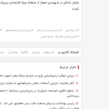
بانوان شاغل در شهرداری اهواز از منطقه ویژه اقتصادی پتروشی
کردند.
#
پتروانرژی
#
پتروشیمی بندر امام
#
پتروشیمی بندرماهشهر
#
#
خلیج فارس،هلدینگ خلیج فارس
اشتراک گذاری در
فیسبوک
توییتر
تلگرام
واتساپ
ایم
اخبار مرتبط
برپایی موکب پتروشیمی رازی در مراسم بدرقه رهبر شهید ام
1
آغاز عملیات اجرایی آسفالت معابر بندرماهشهر با حمایت پت
2
3
زیرساختی
4
فعالیت ایستگاه سلامت