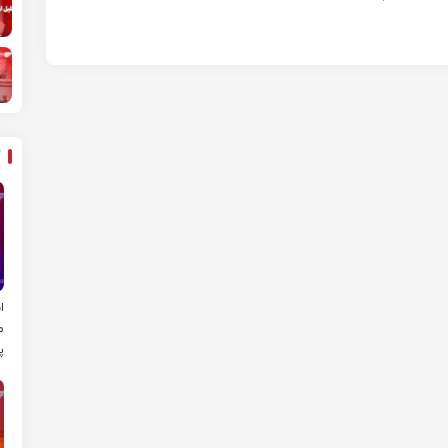
ا
م
پ