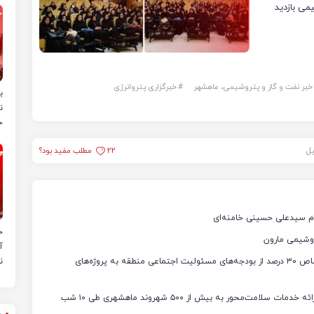
می بازدید
خبر نفت و گاز و پتروشیمی، ماهشهر
#
خبرگزاری پتروانرژی
ب
ن
خ
یل
22
مطلب مفید بود؟
ام سیدعلی حسینی خامنه‌ای
ح
روشیمی مارون
آ
تحقق الگوی «توسعه متوازن» در پتروشیمی بندرامام / اختصاص ۳۰ درصد از بودجه‌های مسئولیت اجتماعی منطقه به پروژه‌های
ن
رئیس بهداشت و درمان صنعت نفت بندر ماهشهر خبر داد: ارائه خدمات سلامت‌محور به بیش از ۵۰۰ شهروند ماهشهری طی ۱۰ شب