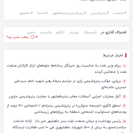
#
انتصاب
#
پتروشیمی
#
پتروشیمی بندرماهشهر
#
شستا
#
ماهشهر،
اشتراک گذاری در
فیسبوک
توییتر
تلگرام
واتساپ
ایمیل
12
مطلب مفید بود؟
اخبار مرتبط
پیام وزیر نفت به مناسبت روز خبرنگار; رسانه‌ها جلوه‌های ایثار کارکنان صنعت
1
نفت را منعکس کردند
برپایی موکب پتروشیمی رازی در مراسم بدرقه رهبر شهید امام سیدعلی
2
حسینی خامنه‌ای
آغاز عملیات اجرایی آسفالت معابر بندرماهشهر با حمایت پتروشیمی مارون
3
تحقق الگوی «توسعه متوازن» در پتروشیمی بندرامام / اختصاص ۳۰ درصد از
4
بودجه‌های مسئولیت اجتماعی منطقه به پروژه‌های زیرساختی
رئیس بهداشت و درمان صنعت نفت بندر ماهشهر خبر داد: ارائه خدمات
5
سلامت‌محور به بیش از ۵۰۰ شهروند ماهشهری طی ۱۰ شب فعالیت ایستگاه