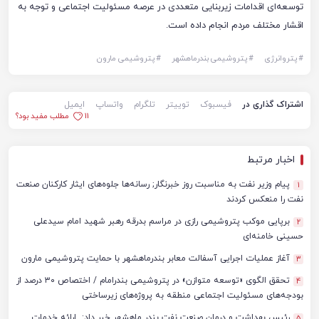
توسعه‌ای اقدامات زیربنایی متعددی در عرصه مسئولیت اجتماعی و توجه به
اقشار مختلف مردم انجام داده است.
#
پتروانرژی
#
پتروشیمی بندرماهشهر
#
پتروشیمی مارون
اشتراک گذاری در
فیسبوک
توییتر
تلگرام
واتساپ
ایمیل
11
مطلب مفید بود؟
اخبار مرتبط
پیام وزیر نفت به مناسبت روز خبرنگار; رسانه‌ها جلوه‌های ایثار کارکنان صنعت
1
نفت را منعکس کردند
برپایی موکب پتروشیمی رازی در مراسم بدرقه رهبر شهید امام سیدعلی
2
حسینی خامنه‌ای
آغاز عملیات اجرایی آسفالت معابر بندرماهشهر با حمایت پتروشیمی مارون
3
تحقق الگوی «توسعه متوازن» در پتروشیمی بندرامام / اختصاص ۳۰ درصد از
4
بودجه‌های مسئولیت اجتماعی منطقه به پروژه‌های زیرساختی
رئیس بهداشت و درمان صنعت نفت بندر ماهشهر خبر داد: ارائه خدمات
5