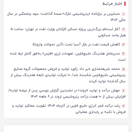
اخبار مرتبط
حسابرس بر ترازنامه «پتروشیمی خارک» صحه گذاشت؛ سود چشمگیر در سال
1
مالی ۱۴۰۴
آغاز ثبت‌نام بزرگ‌ترین پروژه مسکن کارکنان وزارت نفت در تهران؛ ساخت ۵
2
هزار واحد مسکونی
کاهش قیمت نفت در بازار آسیا تحت تأثیر تحولات ونزوئلا
3
مدیرعامل هلدینگ خلیج‌فارس: تعهدات ارزی «فارس» به‌طور کامل ایفا شده
4
است
محمد شریعتمداری خبر داد: رکورد تولید و فروش محصولات گروه صنایع
5
پتروشیمی خلیج‌فارس شکسته شد/ ۱۰ شرکت تولیدی تابعه هلدینگ بیش از
سال گذشته تولید کردند
جهش درآمد و تولید «اروند» در نخستین گزارش بورسی پس از عرضه اولیه/
6
افزایش بیش از ۱۰ همت درآمد پتروشیمی اروند در ۹ ماهه ۱۴۰۴
رشد درآمد فجر انرژی خلیج فارس در آذرماه ۱۴۰۴؛ تقویت عملکرد تولید و
7
فروش با تکیه بر پایداری عملیاتی