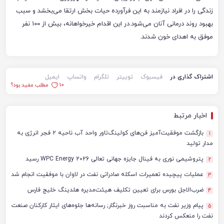
زندگی را در افراد نیازمند به این فرآورده حیات بخش ارتقا می‌بخشد و سبب
بهبود روند درمانی آنان می‌شود.در این اقدام خیرخواهانه، بیش از ۱۰۰ نفر
موفق به اهدای خون شدند.
اشتراک گذاری در
فیسبوک
توییتر
تلگرام
واتساپ
ایمیل
10
مطلب مفید بود؟
اخبار مرتبط
بازگشت موفقیت‌آمیز فن‌های کولینگ‌تاور واحد آب ناحیه ۲ فجر انرژی به
1
مدار تولید
پتروشیمی نوری به فینال جایزه جهانی تعالی WPC Energy 2026 رسید
2
عملیات پیچیده تعمیرات اسکله صادراتی نفت در لاوان با موفقیت انجام شد
3
ضرب‌الاجل بورس برای تعیین تکلیف هیئت‌مدیره هلدینگ خلیج فارس
4
پیام وزیر نفت به مناسبت روز خبرنگار; رسانه‌ها جلوه‌های ایثار کارکنان صنعت
5
نفت را منعکس کردند