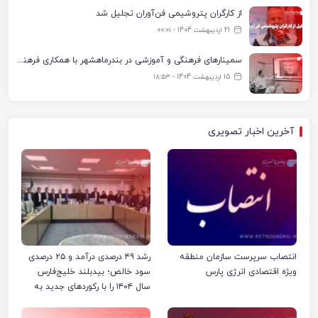
از کارگران پتروشیمی فن‌آوران تجلیل شد
21 اردیبهشت 1404 - ۰۰:۰۱
سمینارهای فرهنگی و آموزشی در بندرماهشهر با همکاری فرهنگ‌سرای پتروشیمی مارون
15 اردیبهشت 1404 - ۱۸:۵۳
آخرین اخبار تصویری
انتصاب سرپرست سازمان منطقه
رشد ۴۹ درصدی درآمد و ۲۵ درصدی
ویژه اقتصادی انرژی پارس
سود خالص؛ بیدبلند خلیج‌فارس
سال ۱۴۰۴ را با رکوردهای جدید به
پایان رساند