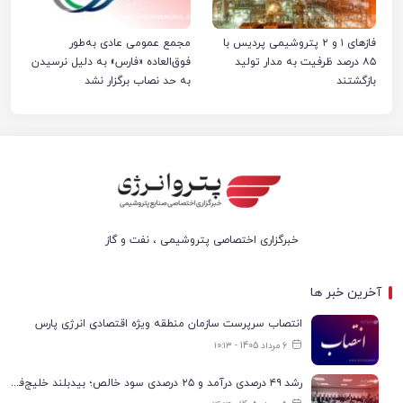
فازهای ۱ و ۲ پتروشیمی پردیس با
مجمع عمومی عادی به‌طور
۸۵ درصد ظرفیت به مدار تولید
فوق‌العاده «فارس» به دلیل نرسیدن
بازگشتند
به حد نصاب برگزار نشد
خبرگزاری اختصاصی پتروشیمی ، نفت و گاز
آخرین خبر ها
انتصاب سرپرست سازمان منطقه ویژه اقتصادی انرژی پارس
6 مرداد 1405 - ۱۰:۱۳
رشد ۴۹ درصدی درآمد و ۲۵ درصدی سود خالص؛ بیدبلند خلیج‌فارس سال ۱۴۰۴ را با رکوردهای جدید به پایان رساند