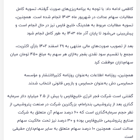
کاظمی ادامه داد: با توجه به برنامه‌ریزی‌های صورت گرفته، تسویه کامل
مطالبات سهام عدالت در شهریور ماه 1403 انجام شده است. همچنین،
تسویه مطالبات مربوط به هلدینگ خلیج فارس نیز در حال انجام است و
پیش‌بینی می‌شود تا پایان آذر ماه 1403 به طور کامل انجام شود
بعد از تصویب صورت‌های مالی منتهی به ۲۹ اسفند ۱۴۰۲ بارأی اکثریت،
مجمع با تقسیم سود نقدی بفجر به‌ازای هر سهم به مبلغ ۴۵۰ تومان میان
سهام‌داران موافقت کرد
همچنین، روزنامه اطلاعات به‌عنوان روزنامه کثیرالانتشار و مؤسسه
حسابرسی دش به‌عنوان حسابرس و بازرس قانونی انتخاب شدند
.
گفتنی است شرکت فجر انرژی خلیج‌فارس با بیش از ۲.۵ میلیارد دلار سرمایه
گذاری بعد از پتروشیمی بندرامام، بزرگترین شرکت در صنعت پتروشیمی از
نظر حجم سرمایه‌گذاری است که 60 درصد سهام آن متعلق به شرکت
صنایع پتروشیمی خلیج‌فارس بوده و 30 درصد نیز تحت مالکیت سهام
عدالت است. همچنین 10 درصد سهام متعلق به سایر سهام‌داران حقیقی
است
.