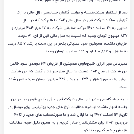
محرم هادی اصل به‌عنوان ناظران در این مجمع حضور یافتند.
بعد از استقرار هیئت‌رئیسه و قرائت گزارش حسابرسی، زال خانی با ارائه
گزارش عملکرد شرکت فجر در سال مالی ۱۴۰۲، اعلام کرد که در سال مالی
منتهی به ۲۹ اسفند ۱۴۰۲ درآمد عملیاتی شرکت به ۱۷ هزار ۴۸۴ میلیارد و
۸۲۷ میلیون تومان رسید که نسبت به سال مالی قبل از آن، ۴۱ درصد
افزایش داشت، همچنین سود عملیاتی بفجر در این مدت با رشد ۸۵.۷ درصد
به ۱۰ هزار و ۸۲۷ میلیارد و ۲۲۴ میلیون تومان رسید.
مدیرعامل فجر انرژی خلیج‌فارس همچنین از افزایش ۴۴ درصدی سود خالص
این شرکت در سال ۱۴۰۲ نسبت به سال قبل خبر داد و گفت که این شرکت
موفق به تحقق ۹ هزار و ۲۷۲ میلیارد و ۲۲۶ میلیون تومان سود خالص شده
است
.
سید جواد کاظمی مدیر امور مالی شرکت فجر انرژی خلیج فارس نیز در این
جلسه اظهار داشت: ابلاغیه مطالبات نرخ های جدید یوتیلیتی برای دوسال در
تاریخ 13 اسفند 1402 به ما ابلاغ شد و ما صورتحساب های جدید را تا 20
فروردین 1403 برای مشتریانمان صادر کردیم و به همین دلیل حجم مطالبات
افزایش چشم گیری پیدا کرد
.