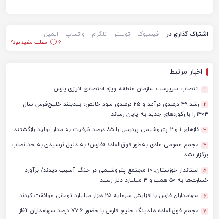
اشتراک گذاری در
فیسبوک
توییتر
تلگرام
واتساپ
ایمیل
6
مطلب مفید بود؟
اخبار مرتبط
انتصاب سرپرست سازمان منطقه ویژه اقتصادی انرژی پارس
1
رشد ۴۹ درصدی درآمد و ۲۵ درصدی سود خالص؛ بیدبلند خلیج‌فارس سال
2
۱۴۰۴ را با رکوردهای جدید به پایان رساند
فازهای ۱ و ۲ پتروشیمی پردیس با ۸۵ درصد ظرفیت به مدار تولید بازگشتند
3
مجمع عمومی عادی به‌طور فوق‌العاده «فارس» به دلیل نرسیدن به حد نصاب
4
برگزار نشد
استاندار خوزستان: ۱۰ مجتمع پتروشیمی در جنگ آسیب دیدند/ برآورد
5
خسارت‌ها به ۵۰ همت و ۴ میلیارد دلار رسید
سهامداران فارس با افزایش سرمایه ۲۵ هزار میلیارد تومانی موافقت کردند
6
مجمع فوق‌العاده هلدینگ خلیج فارس با حضور ۷۷.۶ درصد سهامداران آغاز
7