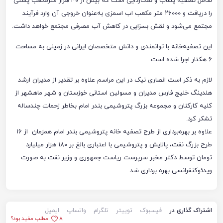
شامل تصفیه پساب و نمک‌زدایی است که بیش از ۴۰ هزار مترمکعب پستی
را دریافت و ۲۶۰۰۰ متر مکعب اب اسمزی به‌عنوان خروجی آن وارد فرآیند
مجتمع می‌شود و نقش بسزایی در کاهش آب مصرفی مجتمع خواهد داشت.
این تصفیه‌خانه با توانمندی و دانش متخصصان ایرانی در زمینی به مساحت
۶ هکتار اجرا شده است.
لازم به ذکر است انصاری نیک در این مراسم علاوه بر تقدیر از مدیران ارشد
هلدینگ خلیج فارس مدیران و مسولین استانی خوزستان و شهر ماهشهر از
کلیه کارکنان و مجموعه بزرگ پتروشیمی بندر امام بخاطر زحمات چندساله
تشکر کرد.
علاوه بر بهره‌برداری از طرح تصفیه خانه پتروشیمی بندر امام همزمان از ۱۶
طرح بزرگ نفت، پالایش و پتروشیمی با اعتباری بالغ بر ۱۸۰ هزار میلیارد
تومان توسط دکتر مخبر سرپرست ریاست جمهوری و وزیر نفت به صورت
ویدئوکنفرانسی بهره برداری شد.
اشتراک گذاری در
فیسبوک
توییتر
تلگرام
واتساپ
ایمیل
8
مطلب مفید بود؟